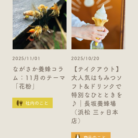
2025/11/01
2025/10/20
ながさか養蜂コラ
【テイクアウト】
ム：11月のテーマ
大人気はちみつソ
「花粉」
フト&ドリンクで
特別なひとときを
社内のこと
♪｜長坂養蜂場
（浜松 三ヶ日本
店）
商品のこと