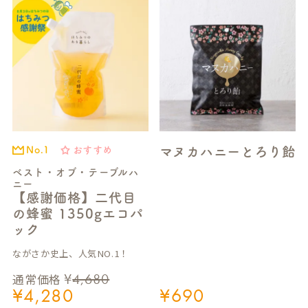
マヌカハニーとろり飴
おすすめ
No.1
ベスト・オブ・テーブルハ
ニー
【感謝価格】二代目
の蜂蜜 1350gエコパ
ック
ながさか史上、人気NO.1！
¥
4,680
通常価格
¥
4,280
¥
690