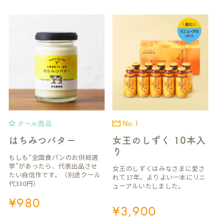
クール商品
No.1
はちみつバター
女王のしずく 10本入
り
もしも“全国食パンのお供総選
挙”があったら、代表出品させ
女王のしずくはみなさまに愛さ
たい自信作です。（別途クール
れて17年。よりよい一本にリニ
代330円）
ューアルいたしました。
¥
980
¥
3,900