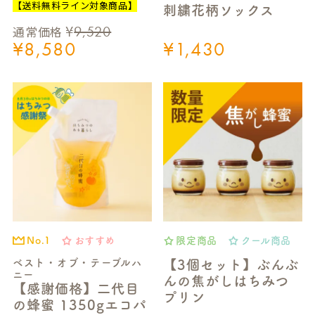
【送料無料ライン対象商品】
刺繍花柄ソックス
¥
9,520
通常価格
¥
8,580
¥
1,430
おすすめ
限定商品
クール商品
No.1
ベスト・オブ・テーブルハ
【3個セット】ぶんぶ
ニー
んの焦がしはちみつ
【感謝価格】二代目
プリン
の蜂蜜 1350gエコパ