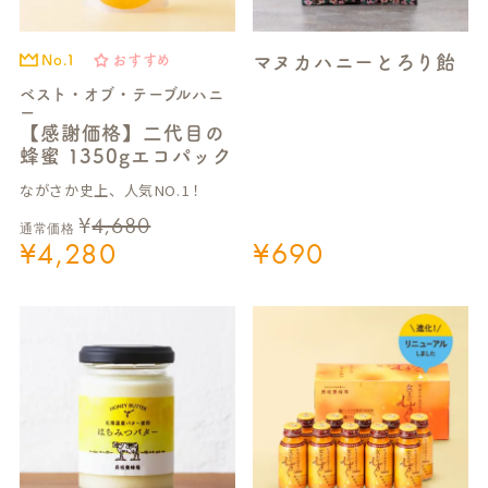
マヌカハニーとろり飴
No.1
おすすめ
ベスト・オブ・テーブルハニ
ー
【感謝価格】二代目の
蜂蜜 1350gエコパック
ながさか史上、人気NO.1！
¥
4,680
通常価格
¥
4,280
¥
690