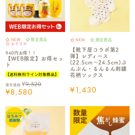
NEW
限定商品
NEW
限定商品
おすすめ
【靴下屋コラボ第2
940円お得！！
弾】レディース
【WEB限定】お得セッ
(22.5cm～24.5cm)ぶ
ト
んぶん・るんるん刺繍
【送料無料ライン対象商品】
花柄ソックス
¥
9,520
通常価格
¥
1,430
¥
8,580