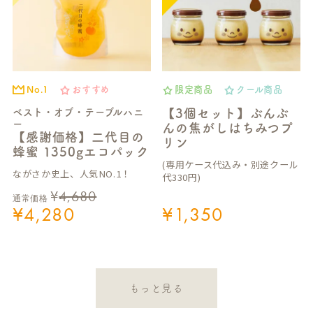
No.1
おすすめ
限定商品
クール商品
ベスト・オブ・テーブルハニ
【3個セット】ぶんぶ
ー
んの焦がしはちみつプ
【感謝価格】二代目の
リン
蜂蜜 1350gエコパック
(専用ケース代込み・別途クール
ながさか史上、人気NO.1！
代330円)
¥
4,680
通常価格
¥
4,280
¥
1,350
もっと見る