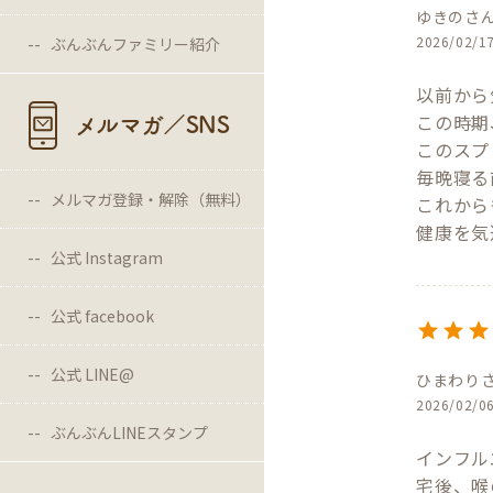
ゆきの
2026/02/1
ぶんぶんファミリー紹介
以前から
この時期
メルマガ／SNS
このスプ
毎晩寝る
メルマガ登録・解除（無料）
これから
健康を気
公式 Instagram
公式 facebook
公式 LINE@
ひまわり
2026/02/0
ぶんぶんLINEスタンプ
インフル
宅後、喉