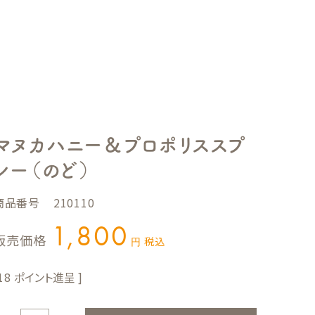
マヌカハニー＆プロポリススプ
レー（のど）
商品番号
210110
1,800
販売価格
税込
18