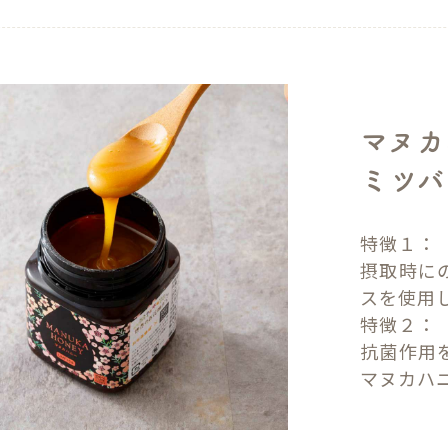
マヌカ
ミツバ
特徴１：
摂取時に
スを使用
特徴２：
抗菌作用
マヌカハニ