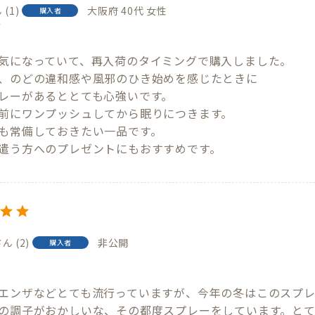
1
大阪府
40代
女性
購入者
7
気になっていて、再入荷のタイミングで購入しました。

、のどの違和感や風邪のひき始めを感じたときに

レーがあるととても心強いです。

前にワンプッシュしてから眠りにつきます。

も常備しておきたい一品です。

遣う方へのプレゼントにもおすすめです。
2
非公開
購入者
6
エンザなどとても流行っていますが、今年の冬はこのスプレ
の調子がおかしいな、その都度スプレーをしています。とて