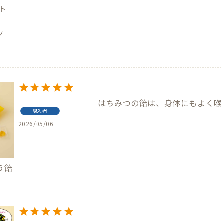
ト
ッ
はちみつの飴は、身体にもよく
購入者
2026/05/06
う飴