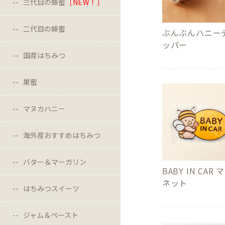
三代目の蜂蜜
［NEW！］
二代目の蜂蜜
ぶんぶんハニー
ッパー
国産はちみつ
巣蜜
マヌカハニー
海外産おすすめはちみつ
バター＆マーガリン
BABY IN CAR 
ネット
はちみつスイーツ
ジャム＆ペースト