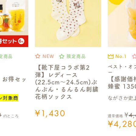
No.1
定商品
NEW
限定商品
ベスト・オ
【靴下屋コラボ第2
ー
弾】レディース
【感謝価
】お得セッ
(22.5cm～24.5cm)ぶ
蜂蜜 13
んぶん・るんるん刺繍
花柄ソックス
ながさか史上
ン対象商
¥
1,430
0
¥
4
のところ
通常価格
¥
4,28