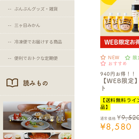
ぶんぶんグッズ・雑貨
三ヶ日みかん
冷凍便でお届けする商品
便利でおトクな定期便
NEW
限
おすすめ
940円お得！！
【WEB限定
読みもの
ト
【送料無料ライ
品】
¥
9,52
通常価格
¥
8,580