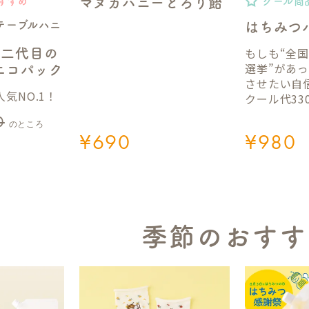
マヌカハニーとろり飴
すすめ
クール商
テーブルハニ
はちみつ
もしも“全
】二代目の
選挙”があ
gエコパック
させたい自
気NO.1！
クール代33
0
のところ
¥
690
¥
980
季節のおすす