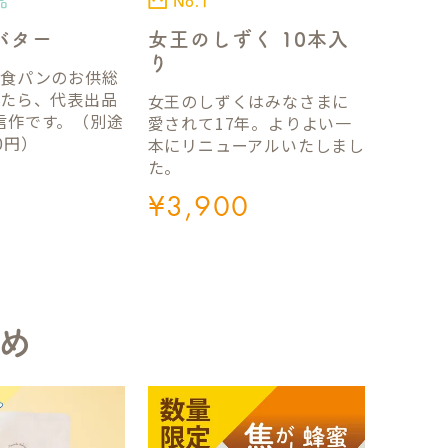
品
No.1
バター
女王のしずく 10本入
り
国食パンのお供総
ったら、代表出品
女王のしずくはみなさまに
信作です。（別途
愛されて17年。よりよい一
0円）
本にリニューアルいたしまし
た。
¥
3,900
め