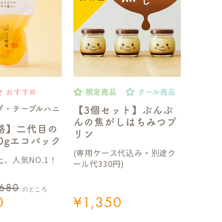
おすすめ
限定商品
クール商品
ブ・テーブルハニ
【3個セット】ぶんぶ
んの焦がしはちみつプ
格】二代目の
リン
50gエコパック
(専用ケース代込み・別途ク
、人気NO.1！
ール代330円)
,680
のところ
0
¥
1,350