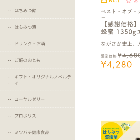
No.1
お
はちみつ飴
ベスト・オブ・
ー
【感謝価格
はちみつ漬
蜂蜜 1350
ながさか史上、人
ドリンク・お酒
¥
4,68
通常価格
ご飯のおとも
¥
4,280
ギフト・オリジナルノベルテ
ィ
ローヤルゼリー
プロポリス
ミツバチ健康食品