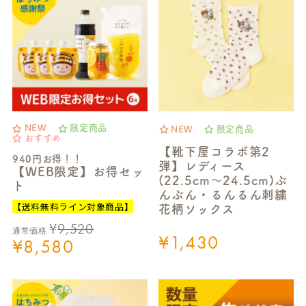
NEW
限定商品
NEW
限定商品
おすすめ
【靴下屋コラボ第2
940円お得！！
弾】レディース
【WEB限定】お得セッ
(22.5cm～24.5cm)ぶ
ト
んぶん・るんるん刺繍
【送料無料ライン対象商品】
花柄ソックス
¥
9,520
通常価格
¥
1,430
¥
8,580