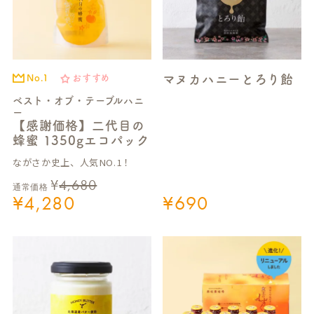
マヌカハニーとろり飴
No.1
おすすめ
ベスト・オブ・テーブルハニ
ー
【感謝価格】二代目の
蜂蜜 1350gエコパック
ながさか史上、人気NO.1！
¥
4,680
通常価格
¥
4,280
¥
690