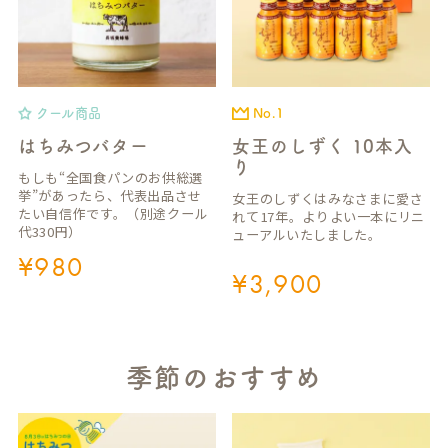
クール商品
No.1
はちみつバター
女王のしずく 10本入
り
もしも“全国食パンのお供総選
挙”があったら、代表出品させ
女王のしずくはみなさまに愛さ
たい自信作です。（別途クール
れて17年。よりよい一本にリニ
代330円）
ューアルいたしました。
¥
980
¥
3,900
季節のおすすめ