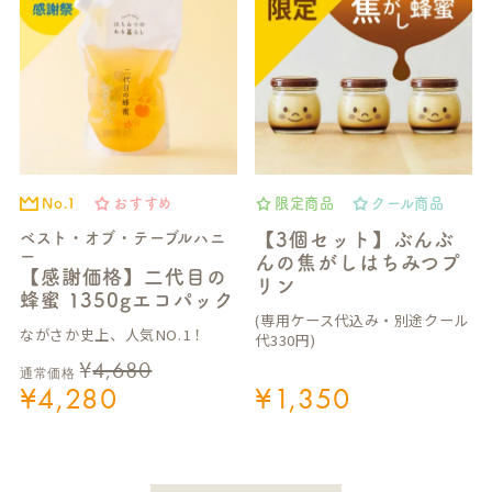
No.1
おすすめ
限定商品
クール商品
ベスト・オブ・テーブルハニ
【3個セット】ぶんぶ
ー
んの焦がしはちみつプ
【感謝価格】二代目の
リン
蜂蜜 1350gエコパック
(専用ケース代込み・別途クール
ながさか史上、人気NO.1！
代330円)
¥
4,680
通常価格
¥
4,280
¥
1,350