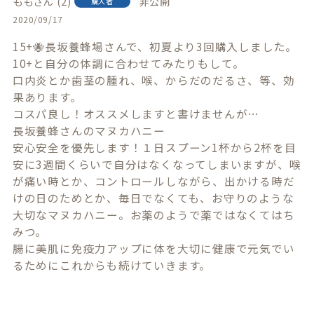
もも
2
非公開
購入者
2020/09/17
15+🐝長坂養蜂場さんで、初夏より3回購入しました。

10+と自分の体調に合わせてみたりもして。

口内炎とか歯茎の腫れ、喉、からだのだるさ、等、効
果あります。

コスパ良し！オススメしますと書けませんが…

長坂養蜂さんのマヌカハニー

安心安全を優先します！１日スプーン1杯から2杯を目
安に3週間くらいで自分はなくなってしまいますが、喉
が痛い時とか、コントロールしながら、出かける時だ
けの日のためとか、毎日でなくても、お守りのような
大切なマヌカハニー。お薬のようで薬ではなくてはち
みつ。

腸に美肌に免疫力アップに体を大切に健康で元気でい
るためにこれからも続けていきます。
