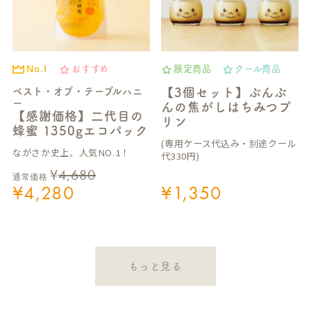
No.1
おすすめ
限定商品
クール商品
ベスト・オブ・テーブルハニ
【3個セット】ぶんぶ
ー
んの焦がしはちみつプ
【感謝価格】二代目の
リン
蜂蜜 1350gエコパック
(専用ケース代込み・別途クール
ながさか史上、人気NO.1！
代330円)
¥
4,680
通常価格
¥
4,280
¥
1,350
もっと見る