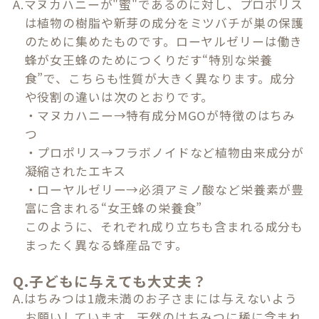
A.マヌカハニーが"蜜"であるのに対し、プロポリス
は植物の樹脂や新芽の成分をミツバチが巣の保護
のために集めたものです。ローヤルゼリーは働き
蜂が女王蜂のためにつくりだす“特別な栄養
食”で、こちらも性質が大きく異なります。成分
や役割の違いは次のとおりです。
・マヌカハニー→特有成分MGOが特徴のはちみ
つ
・プロポリス→フラボノイドなど植物由来成分が
凝縮されたエキス
・ローヤルゼリー→必須アミノ酸など栄養素が豊
富に含まれる“女王蜂の栄養食”
このように、それぞれ成り立ちも含まれる成分も
まったく異なる蜂産品です。
Q.子どもに与えても大丈夫？
A.はちみつは1歳未満のお子さまには与えないよう
お願いしています。天然のはちみつに稀に含まれ