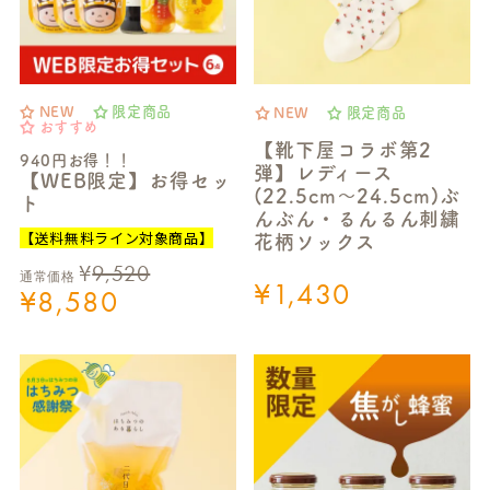
NEW
限定商品
NEW
限定商品
おすすめ
【靴下屋コラボ第2
940円お得！！
弾】レディース
【WEB限定】お得セッ
(22.5cm～24.5cm)ぶ
ト
んぶん・るんるん刺繍
【送料無料ライン対象商品】
花柄ソックス
¥
9,520
通常価格
¥
1,430
¥
8,580