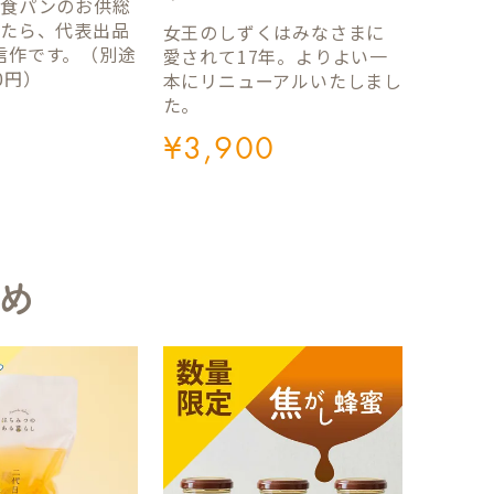
国食パンのお供総
ったら、代表出品
女王のしずくはみなさまに
信作です。（別途
愛されて17年。よりよい一
0円）
本にリニューアルいたしまし
た。
¥
3,900
め