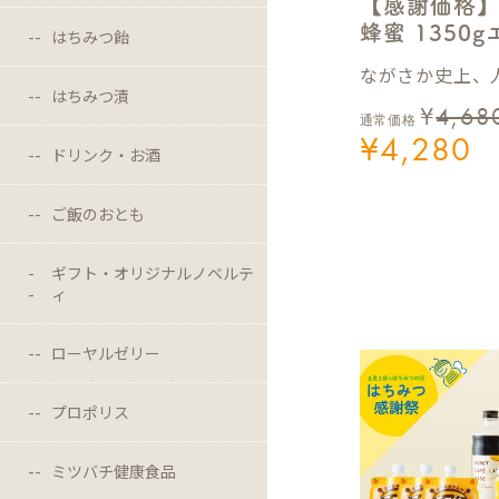
【感謝価格
蜂蜜 1350
はちみつ飴
ながさか史上、人
はちみつ漬
¥
4,68
通常価格
¥
4,280
ドリンク・お酒
ご飯のおとも
ギフト・オリジナルノベルテ
ィ
ローヤルゼリー
プロポリス
ミツバチ健康食品