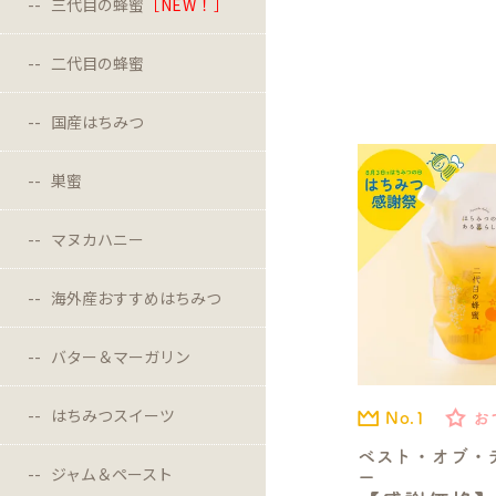
三代目の蜂蜜
［NEW！］
二代目の蜂蜜
国産はちみつ
巣蜜
マヌカハニー
海外産おすすめはちみつ
バター＆マーガリン
はちみつスイーツ
No.1
お
ベスト・オブ・
ジャム＆ペースト
ー