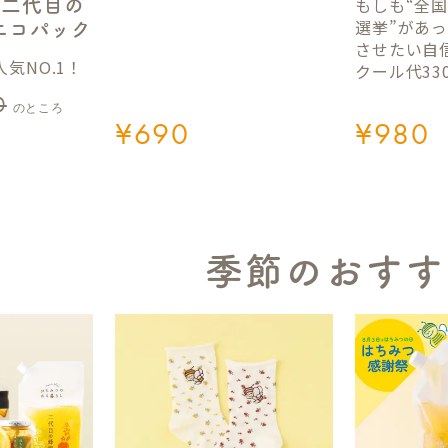
もしも“全
】二代目の
選挙”があ
gエコパック
させたい自
気NO.1！
クール代33
0
のところ
¥
690
¥
980
季節のおすす