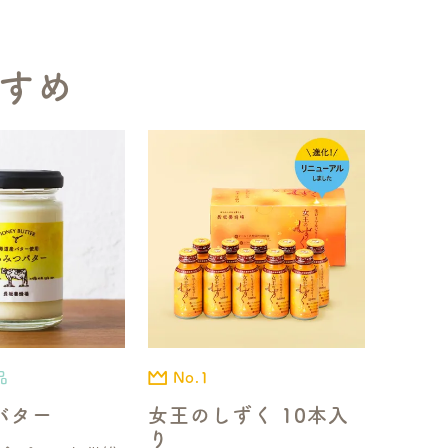
すめ
品
No.1
バター
女王のしずく 10本入
り