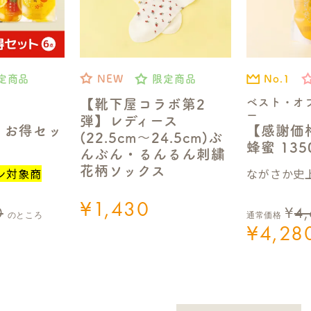
No.1
定商品
NEW
限定商品
ベスト・オ
【靴下屋コラボ第2
ー
弾】レディース
【感謝価
】お得セッ
(22.5cm～24.5cm)ぶ
蜂蜜 13
んぶん・るんるん刺繍
花柄ソックス
ながさか史上
ン対象商
¥
1,430
0
¥
4
のところ
通常価格
¥
4,28