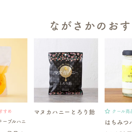
ながさかのおす
マヌカハニーとろり飴
すすめ
クール商
テーブルハニ
はちみつ