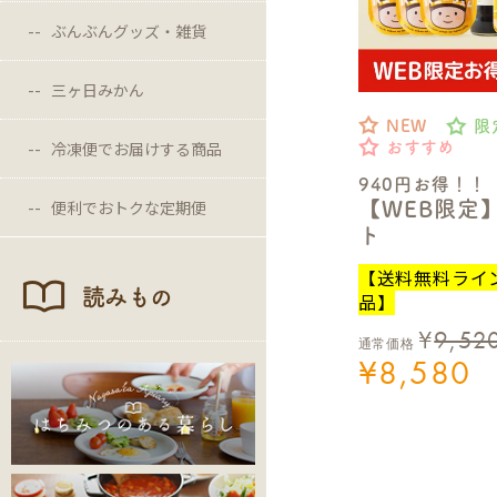
ぶんぶんグッズ・雑貨
三ヶ日みかん
NEW
限
冷凍便でお届けする商品
おすすめ
940円お得！！
便利でおトクな定期便
【WEB限定
ト
【送料無料ライ
読みもの
品】
¥
9,52
通常価格
¥
8,580