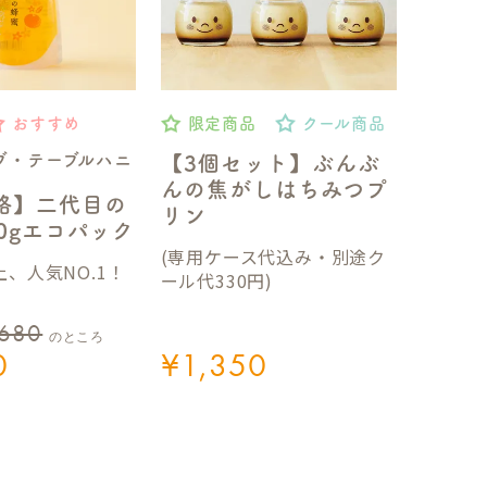
おすすめ
限定商品
クール商品
ブ・テーブルハニ
【3個セット】ぶんぶ
んの焦がしはちみつプ
格】二代目の
リン
50gエコパック
(専用ケース代込み・別途ク
、人気NO.1！
ール代330円)
,680
のところ
0
¥
1,350