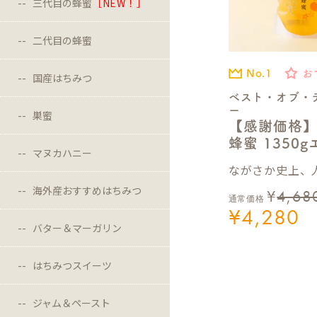
三代目の蜂蜜
［NEW！］
二代目の蜂蜜
No.1
お
国産はちみつ
ベスト・オブ・
ー
巣蜜
【感謝価格
蜂蜜 1350
マヌカハニー
ながさか史上、人
海外産おすすめはちみつ
¥
4,68
通常価格
¥
4,280
バター＆マーガリン
はちみつスイーツ
ジャム＆ペースト