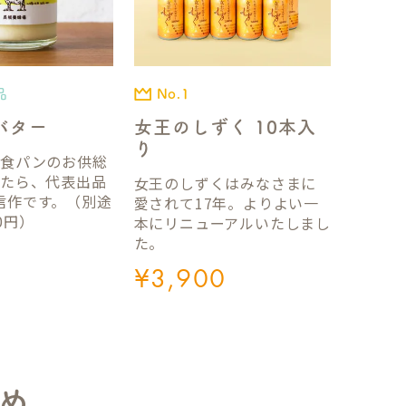
品
No.1
バター
女王のしずく 10本入
り
国食パンのお供総
ったら、代表出品
女王のしずくはみなさまに
信作です。（別途
愛されて17年。よりよい一
0円）
本にリニューアルいたしまし
た。
¥
3,900
め