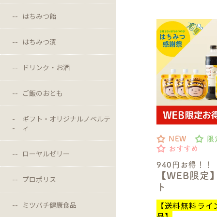
はちみつ飴
はちみつ漬
ドリンク・お酒
ご飯のおとも
ギフト・オリジナルノベルテ
ィ
NEW
限
おすすめ
ローヤルゼリー
940円お得！！
【WEB限定
プロポリス
ト
【送料無料ライ
ミツバチ健康食品
品】