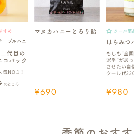
マヌカハニーとろり飴
すすめ
クール商
テーブルハニ
はちみつ
もしも“全
】二代目の
選挙”があ
gエコパック
させたい自
気NO.1！
クール代33
0
のところ
¥
690
¥
980
季節のおすす