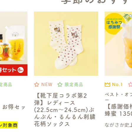
No.1
定商品
NEW
限定商品
ベスト・オ
【靴下屋コラボ第2
ー
弾】レディース
【感謝価
】お得セッ
(22.5cm～24.5cm)ぶ
蜂蜜 13
んぶん・るんるん刺繍
花柄ソックス
ながさか史上
ン対象商