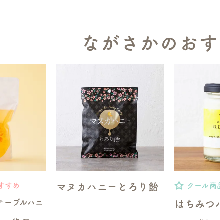
ながさかのおす
マヌカハニーとろり飴
すすめ
クール商
テーブルハニ
はちみつ