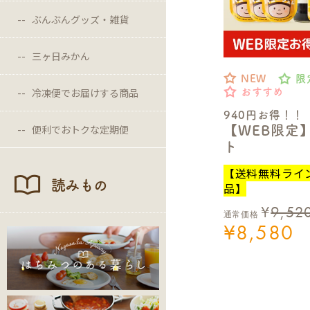
ぶんぶんグッズ・雑貨
三ヶ日みかん
NEW
限
冷凍便でお届けする商品
おすすめ
940円お得！！
便利でおトクな定期便
【WEB限定
ト
【送料無料ライ
読みもの
品】
¥
9,52
通常価格
¥
8,580