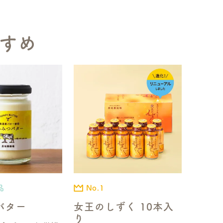
すめ
品
No.1
バター
女王のしずく 10本入
り