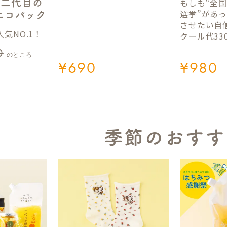
もしも“全
】二代目の
選挙”があ
gエコパック
させたい自
気NO.1！
クール代33
0
のところ
¥
690
¥
980
季節のおすす