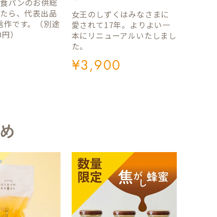
国食パンのお供総
ったら、代表出品
女王のしずくはみなさまに
信作です。（別途
愛されて17年。よりよい一
0円）
本にリニューアルいたしまし
た。
¥
3,900
め