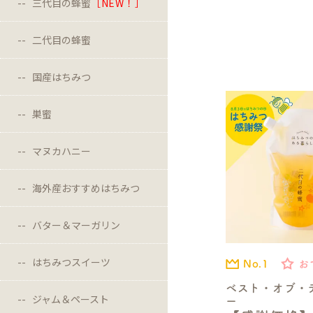
三代目の蜂蜜
［NEW！］
二代目の蜂蜜
国産はちみつ
巣蜜
マヌカハニー
海外産おすすめはちみつ
バター＆マーガリン
はちみつスイーツ
No.1
お
ベスト・オブ・
ジャム＆ペースト
ー