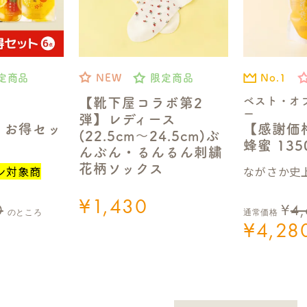
No.1
定商品
NEW
限定商品
ベスト・オ
【靴下屋コラボ第2
ー
弾】レディース
【感謝価
】お得セッ
(22.5cm～24.5cm)ぶ
蜂蜜 13
んぶん・るんるん刺繍
花柄ソックス
ながさか史上
ン対象商
¥
1,430
0
¥
4
のところ
通常価格
¥
4,28