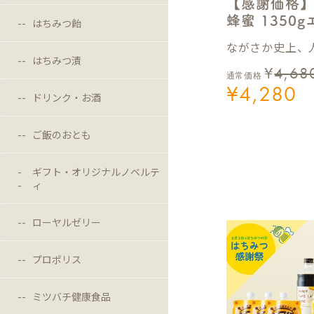
【感謝価格
蜂蜜 1350
はちみつ飴
ながさか史上、人
はちみつ漬
¥
4,68
通常価格
¥
4,280
ドリンク・お酒
ご飯のおとも
ギフト・オリジナルノベルテ
ィ
ローヤルゼリー
プロポリス
ミツバチ健康食品