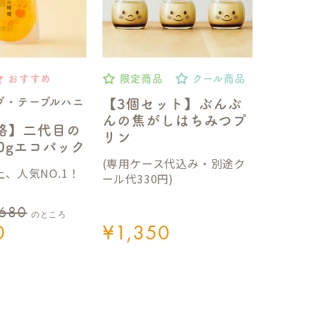
おすすめ
限定商品
クール商品
ブ・テーブルハニ
【3個セット】ぶんぶ
んの焦がしはちみつプ
格】二代目の
リン
50gエコパック
(専用ケース代込み・別途ク
、人気NO.1！
ール代330円)
,680
のところ
0
¥
1,350