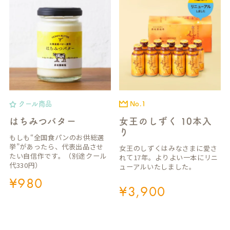
クール商品
No.1
はちみつバター
女王のしずく 10本入
り
もしも“全国食パンのお供総選
挙”があったら、代表出品させ
女王のしずくはみなさまに愛さ
たい自信作です。（別途クール
れて17年。よりよい一本にリニ
代330円）
ューアルいたしました。
¥
980
¥
3,900