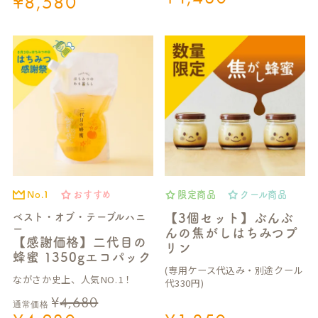
¥
8,580
No.1
おすすめ
限定商品
クール商品
ベスト・オブ・テーブルハニ
【3個セット】ぶんぶ
ー
んの焦がしはちみつプ
【感謝価格】二代目の
リン
蜂蜜 1350gエコパック
(専用ケース代込み・別途クール
ながさか史上、人気NO.1！
代330円)
¥
4,680
通常価格