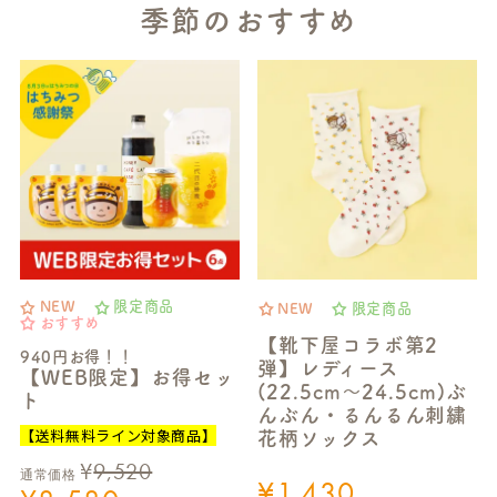
季節のおすすめ
NEW
限定商品
NEW
限定商品
おすすめ
【靴下屋コラボ第2
940円お得！！
弾】レディース
【WEB限定】お得セッ
(22.5cm～24.5cm)ぶ
ト
んぶん・るんるん刺繍
【送料無料ライン対象商品】
花柄ソックス
¥
9,520
通常価格
¥
1,430