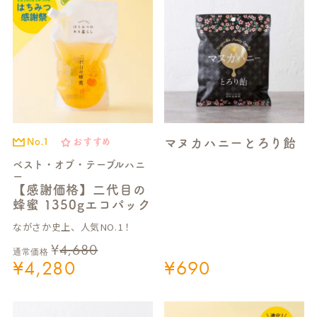
マヌカハニーとろり飴
No.1
おすすめ
ベスト・オブ・テーブルハニ
ー
【感謝価格】二代目の
蜂蜜 1350gエコパック
ながさか史上、人気NO.1！
¥
4,680
通常価格
¥
4,280
¥
690