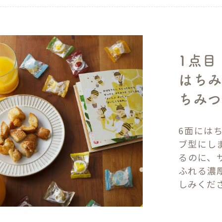
1点目
はちみ
ちみつ
6面には
ブ型にし
るのに、
ふれる濃
しみくだ