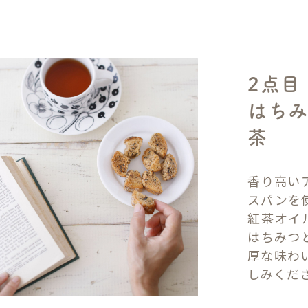
2点目
はちみ
茶
香り高い
スパンを
紅茶オイ
はちみつ
厚な味わ
しみくだ