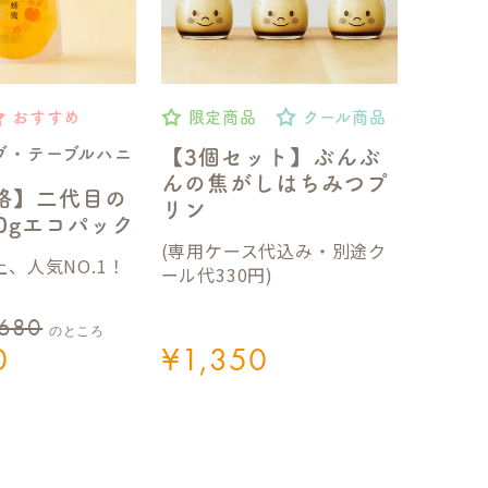
おすすめ
限定商品
クール商品
ブ・テーブルハニ
【3個セット】ぶんぶ
んの焦がしはちみつプ
格】二代目の
リン
50gエコパック
(専用ケース代込み・別途ク
、人気NO.1！
ール代330円)
,680
のところ
0
¥
1,350