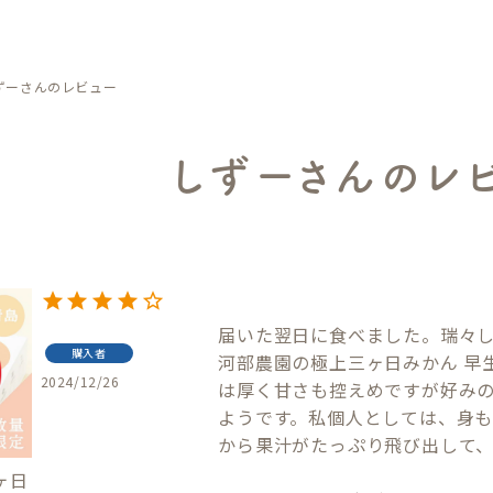
ずーさんのレビュー
しずーさんのレ
届いた翌日に食べました。瑞々し
購入者
河部農園の極上三ヶ日みかん 早生
2024/12/26
は厚く甘さも控えめですが好みの
ようです。私個人としては、身
から果汁がたっぷり飛び出して、
ヶ日