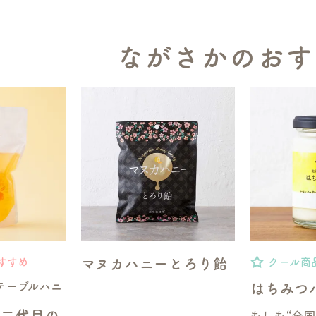
ながさかのおす
マヌカハニーとろり飴
すすめ
クール商
テーブルハニ
はちみつ
もしも“全
】二代目の