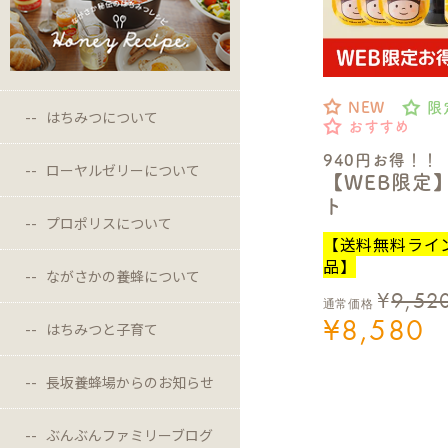
NEW
限
はちみつについて
おすすめ
940円お得！！
ローヤルゼリーについて
【WEB限定
ト
プロポリスについて
【送料無料ライ
品】
ながさかの養蜂について
¥
9,52
通常価格
¥
8,580
はちみつと子育て
長坂養蜂場からのお知らせ
ぶんぶんファミリーブログ