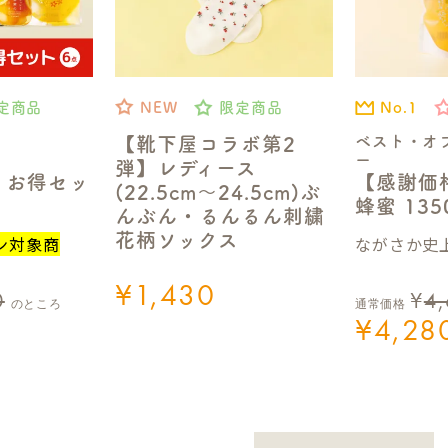
No.1
定商品
NEW
限定商品
ベスト・オ
【靴下屋コラボ第2
ー
弾】レディース
【感謝価
】お得セッ
(22.5cm～24.5cm)ぶ
蜂蜜 13
んぶん・るんるん刺繍
花柄ソックス
ながさか史上
ン対象商
¥
1,430
0
¥
4
のところ
通常価格
¥
4,28