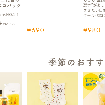
選挙”があ
gエコパック
させたい自
気NO.1！
クール代33
0
のところ
¥
690
¥
980
季節のおすす