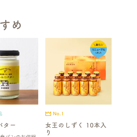
すめ
品
No.1
バター
女王のしずく 10本入
り
国食パンのお供総