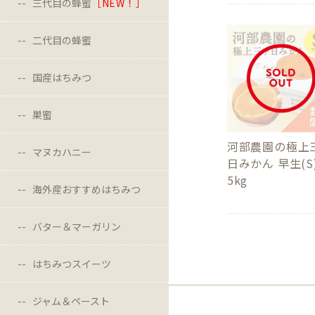
三代目の蜂蜜
［NEW！］
二代目の蜂蜜
国産はちみつ
巣蜜
河部農園の極上
マヌカハニー
日みかん 早生(S
5kg
海外産おすすめはちみつ
バター＆マーガリン
はちみつスイーツ
ジャム＆ペースト