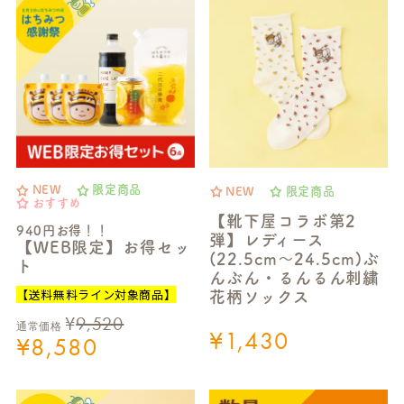
NEW
限定商品
NEW
限定商品
おすすめ
【靴下屋コラボ第2
940円お得！！
弾】レディース
【WEB限定】お得セッ
(22.5cm～24.5cm)ぶ
ト
んぶん・るんるん刺繍
【送料無料ライン対象商品】
花柄ソックス
¥
9,520
通常価格
¥
1,430
¥
8,580