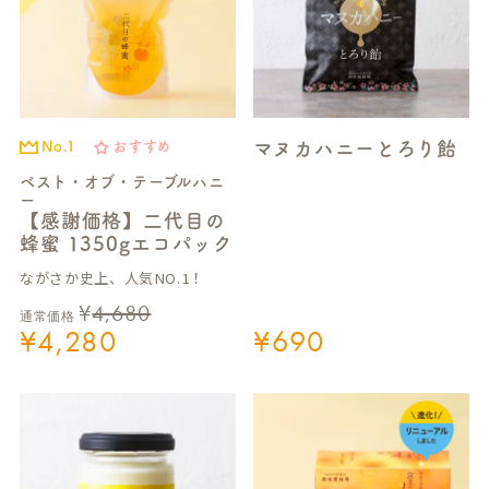
マヌカハニーとろり飴
No.1
おすすめ
ベスト・オブ・テーブルハニ
ー
【感謝価格】二代目の
蜂蜜 1350gエコパック
ながさか史上、人気NO.1！
¥
4,680
通常価格
¥
4,280
¥
690