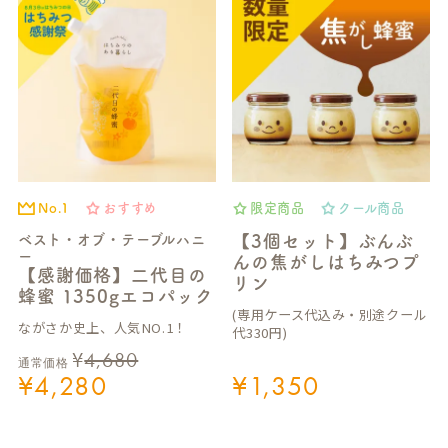
No.1
おすすめ
限定商品
クール商品
ベスト・オブ・テーブルハニ
【3個セット】ぶんぶ
ー
んの焦がしはちみつプ
【感謝価格】二代目の
リン
蜂蜜 1350gエコパック
(専用ケース代込み・別途クール
ながさか史上、人気NO.1！
代330円)
¥
4,680
通常価格
¥
4,280
¥
1,350