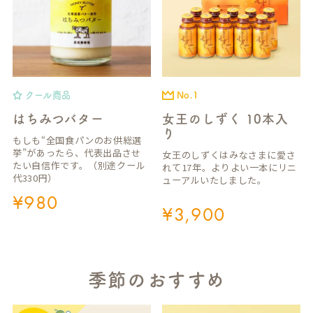
クール商品
No.1
はちみつバター
女王のしずく 10本入
り
もしも“全国食パンのお供総選
挙”があったら、代表出品させ
女王のしずくはみなさまに愛さ
たい自信作です。（別途クール
れて17年。よりよい一本にリニ
代330円）
ューアルいたしました。
¥
980
¥
3,900
季節のおすすめ