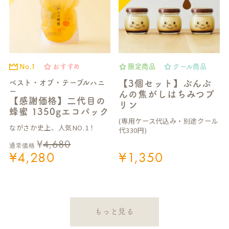
No.1
おすすめ
限定商品
クール商品
ベスト・オブ・テーブルハニ
【3個セット】ぶんぶ
ー
んの焦がしはちみつプ
【感謝価格】二代目の
リン
蜂蜜 1350gエコパック
(専用ケース代込み・別途クール
ながさか史上、人気NO.1！
代330円)
¥
4,680
通常価格
¥
4,280
¥
1,350
もっと見る