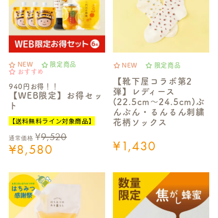
NEW
限定商品
NEW
限定商品
おすすめ
【靴下屋コラボ第2
940円お得！！
弾】レディース
【WEB限定】お得セッ
(22.5cm～24.5cm)ぶ
ト
んぶん・るんるん刺繍
【送料無料ライン対象商品】
花柄ソックス
¥
9,520
通常価格
¥
1,430
¥
8,580