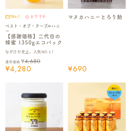
マヌカハニーとろり飴
No.1
おすすめ
ベスト・オブ・テーブルハニ
ー
【感謝価格】二代目の
蜂蜜 1350gエコパック
ながさか史上、人気NO.1！
¥
4,680
通常価格
¥
4,280
¥
690