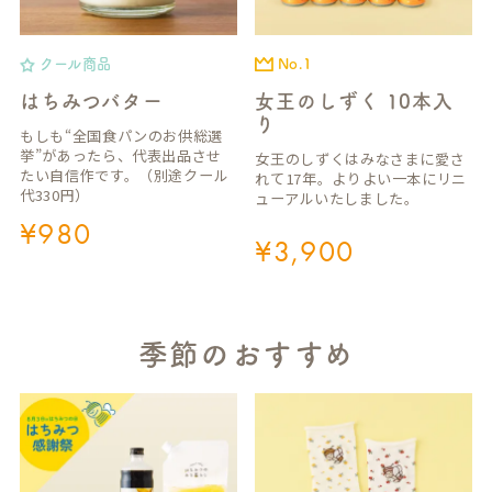
クール商品
No.1
はちみつバター
女王のしずく 10本入
り
もしも“全国食パンのお供総選
挙”があったら、代表出品させ
女王のしずくはみなさまに愛さ
たい自信作です。（別途クール
れて17年。よりよい一本にリニ
代330円）
ューアルいたしました。
¥
980
¥
3,900
季節のおすすめ