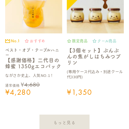
No.1
おすすめ
限定商品
クール商品
ベスト・オブ・テーブルハニ
【3個セット】ぶんぶ
ー
んの焦がしはちみつプ
【感謝価格】二代目の
リン
蜂蜜 1350gエコパック
(専用ケース代込み・別途クール
ながさか史上、人気NO.1！
代330円)
¥
4,680
通常価格
¥
4,280
¥
1,350
もっと見る