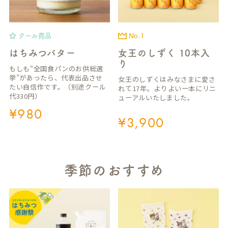
クール商品
No.1
はちみつバター
女王のしずく 10本入
り
もしも“全国食パンのお供総選
挙”があったら、代表出品させ
女王のしずくはみなさまに愛さ
たい自信作です。（別途クール
れて17年。よりよい一本にリニ
代330円）
ューアルいたしました。
¥
980
¥
3,900
季節のおすすめ