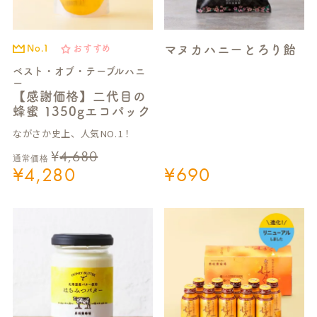
マヌカハニーとろり飴
No.1
おすすめ
ベスト・オブ・テーブルハニ
ー
【感謝価格】二代目の
蜂蜜 1350gエコパック
ながさか史上、人気NO.1！
¥
4,680
通常価格
¥
4,280
¥
690