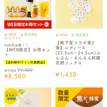
NEW
限定商品
NEW
限定商品
おすすめ
【靴下屋コラボ第2
940円お得！！
弾】レディース
【WEB限定】お得セッ
(22.5cm～24.5cm)ぶ
ト
んぶん・るんるん刺繍
【送料無料ライン対象商品】
花柄ソックス
¥
9,520
通常価格
¥
1,430
¥
8,580