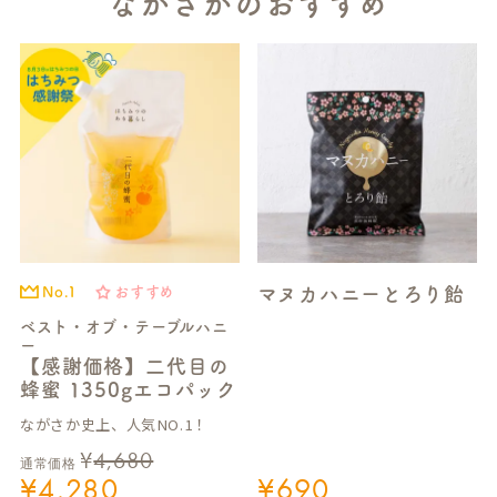
ながさかのおすすめ
マヌカハニーとろり飴
No.1
おすすめ
ベスト・オブ・テーブルハニ
ー
【感謝価格】二代目の
蜂蜜 1350gエコパック
ながさか史上、人気NO.1！
¥
4,680
通常価格
¥
4,280
¥
690