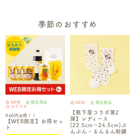
季節のおすすめ
NEW
限定商品
NEW
限定商品
おすすめ
【靴下屋コラボ第2
940円お得！！
弾】レディース
【WEB限定】お得セッ
(22.5cm～24.5cm)ぶ
ト
んぶん・るんるん刺繍