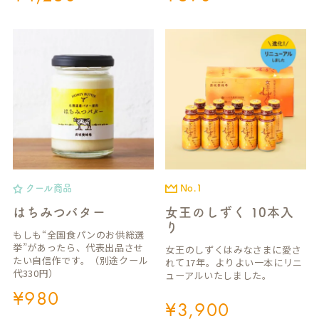
クール商品
No.1
はちみつバター
女王のしずく 10本入
り
もしも“全国食パンのお供総選
挙”があったら、代表出品させ
女王のしずくはみなさまに愛さ
たい自信作です。（別途クール
れて17年。よりよい一本にリニ
代330円）
ューアルいたしました。
¥
980
¥
3,900