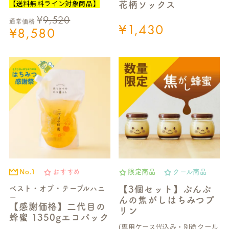
【送料無料ライン対象商品】
花柄ソックス
¥
9,520
通常価格
¥
1,430
¥
8,580
No.1
おすすめ
限定商品
クール商品
ベスト・オブ・テーブルハニ
【3個セット】ぶんぶ
ー
んの焦がしはちみつプ
【感謝価格】二代目の
リン
蜂蜜 1350gエコパック
(専用ケース代込み・別途クール