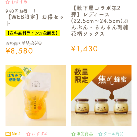
おすすめ
【靴下屋コラボ第2
940円お得！！
弾】レディース
【WEB限定】お得セッ
(22.5cm～24.5cm)ぶ
ト
んぶん・るんるん刺繍
【送料無料ライン対象商品】
花柄ソックス
¥
9,520
通常価格
¥
1,430
¥
8,580
No.1
おすすめ
限定商品
クール商品