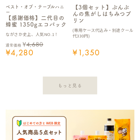
ベスト・オブ・テーブルハニ
【3個セット】ぶんぶ
ー
んの焦がしはちみつプ
【感謝価格】二代目の
リン
蜂蜜 1350gエコパック
(専用ケース代込み・別途クール
ながさか史上、人気NO.1！
代330円)
¥
4,680
通常価格
¥
4,280
¥
1,350
もっと見る