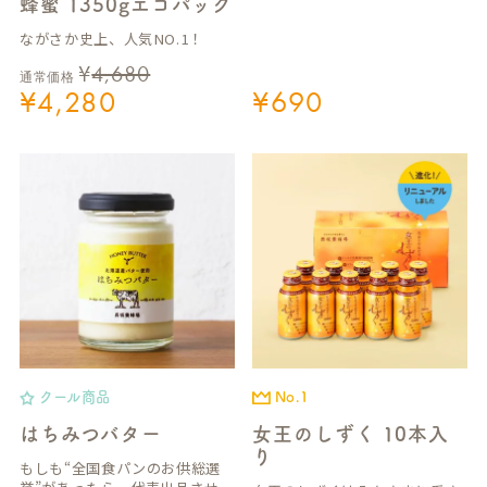
蜂蜜 1350gエコパック
ながさか史上、人気NO.1！
¥
4,680
通常価格
¥
4,280
¥
690
クール商品
No.1
はちみつバター
女王のしずく 10本入
り
もしも“全国食パンのお供総選