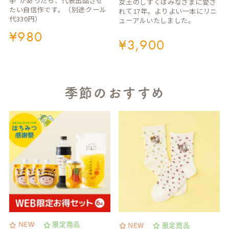
挙”があったら、代表出品させ
女王のしずくはみなさまに愛さ
たい自信作です。（別途クール
れて17年。よりよい一本にリニ
代330円）
ューアルいたしました。
¥
980
¥
3,900
季節のおすすめ
NEW
限定商品
NEW
限定商品