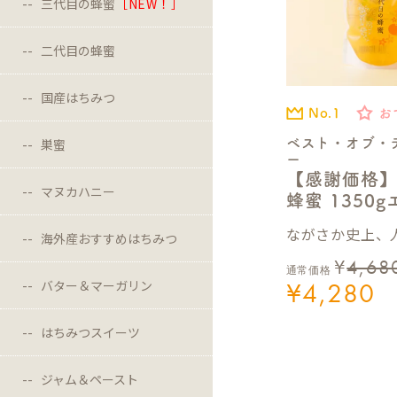
三代目の蜂蜜
［NEW！］
二代目の蜂蜜
国産はちみつ
No.1
お
ベスト・オブ・
巣蜜
ー
【感謝価格
マヌカハニー
蜂蜜 1350
ながさか史上、人
海外産おすすめはちみつ
¥
4,68
通常価格
¥
4,280
バター＆マーガリン
はちみつスイーツ
ジャム＆ペースト