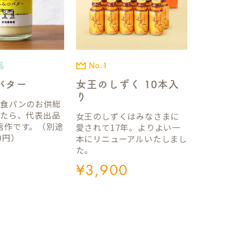
品
No.1
バター
女王のしずく 10本入
り
国食パンのお供総
ったら、代表出品
女王のしずくはみなさまに
信作です。（別途
愛されて17年。よりよい一
0円）
本にリニューアルいたしまし
た。
¥
3,900