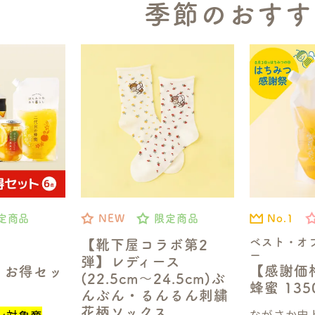
季節のおすす
No.1
定商品
NEW
限定商品
ベスト・オ
【靴下屋コラボ第2
ー
弾】レディース
【感謝価
】お得セッ
(22.5cm～24.5cm)ぶ
蜂蜜 13
んぶん・るんるん刺繍
花柄ソックス
ながさか史上
ン対象商