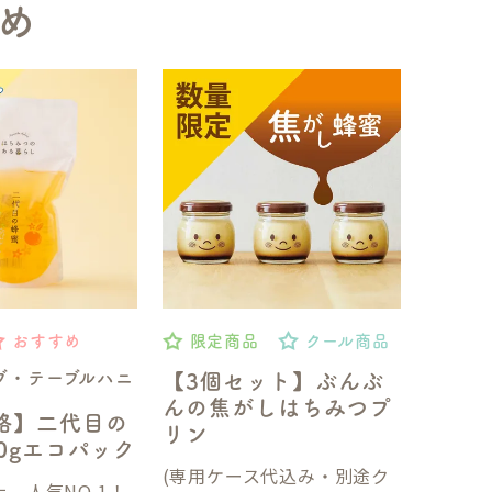
め
おすすめ
限定商品
クール商品
ブ・テーブルハニ
【3個セット】ぶんぶ
んの焦がしはちみつプ
格】二代目の
リン
50gエコパック
(専用ケース代込み・別途ク
、人気NO.1！