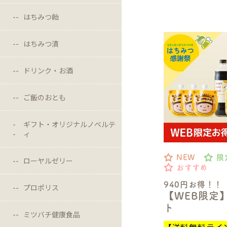
はちみつ飴
はちみつ漬
ドリンク・お酒
ご飯のおとも
ギフト・オリジナルノベルテ
ィ
NEW
限
ローヤルゼリー
おすすめ
940円お得！！
プロポリス
【WEB限定
ト
ミツバチ健康食品
【送料無料ライ