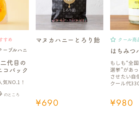
マヌカハニーとろり飴
すすめ
クール商
テーブルハニ
はちみつ
もしも“全
】二代目の
選挙”があ
gエコパック
させたい自
気NO.1！
クール代33
0
のところ
¥
690
¥
980