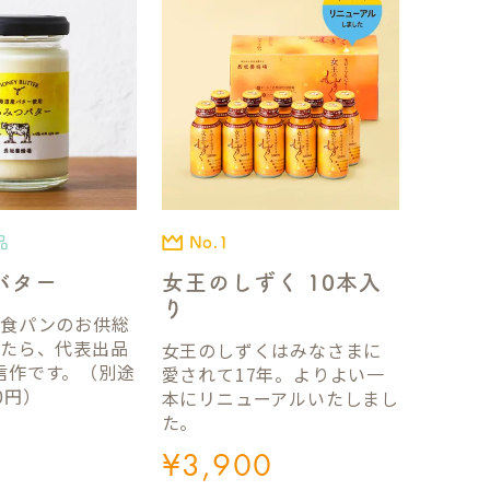
品
No.1
バター
女王のしずく 10本入
り
国食パンのお供総
ったら、代表出品
女王のしずくはみなさまに
信作です。（別途
愛されて17年。よりよい一
0円）
本にリニューアルいたしまし
た。
¥
3,900