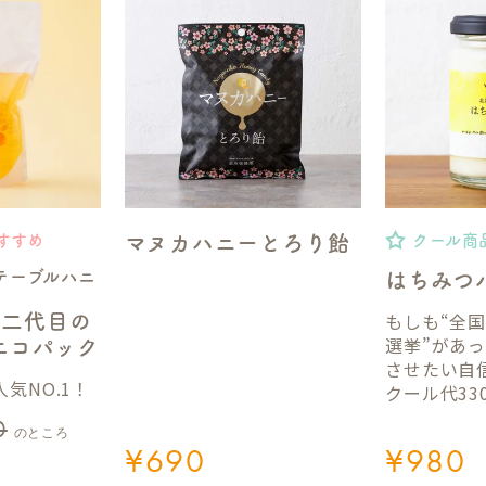
マヌカハニーとろり飴
すすめ
クール商
テーブルハニ
はちみつ
もしも“全
】二代目の
選挙”があ
gエコパック
させたい自
気NO.1！
クール代33
0
のところ
¥
690
¥
980