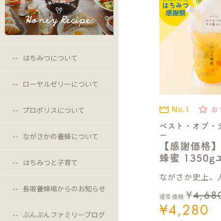
はちみつについて
ローヤルゼリーについて
プロポリスについて
No.1
お
ベスト・オブ・
ながさかの養蜂について
ー
【感謝価格
蜂蜜 1350
はちみつと子育て
ながさか史上、人
長坂養蜂場からのお知らせ
¥
4,68
通常価格
¥
4,280
ぶんぶんファミリーブログ