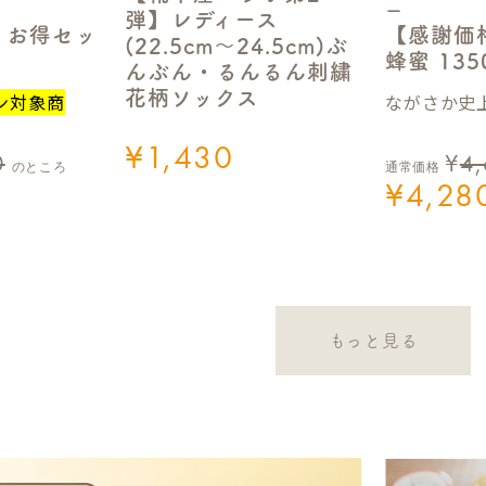
ー
弾】レディース
【感謝価
】お得セッ
(22.5cm～24.5cm)ぶ
蜂蜜 13
んぶん・るんるん刺繍
花柄ソックス
ながさか史上
ン対象商
¥
1,430
0
¥
4
のところ
通常価格
¥
4,28
もっと見る