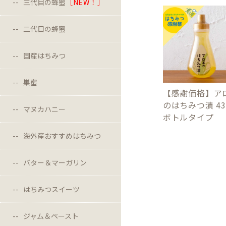
三代目の蜂蜜
［NEW！］
二代目の蜂蜜
国産はちみつ
巣蜜
【感謝価格】ア
のはちみつ漬 43
マヌカハニー
ボトルタイプ
海外産おすすめはちみつ
バター＆マーガリン
はちみつスイーツ
ジャム＆ペースト