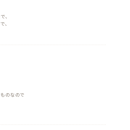
で、

で、



ものなので
