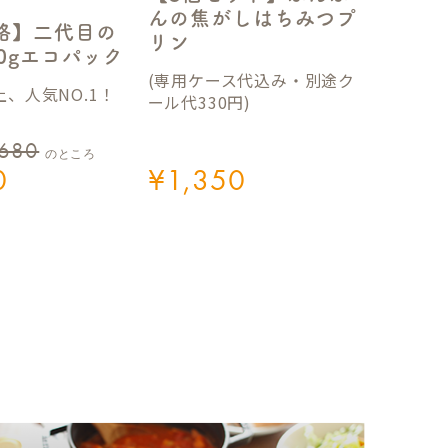
んの焦がしはちみつプ
格】二代目の
リン
50gエコパック
(専用ケース代込み・別途ク
、人気NO.1！
ール代330円)
,680
のところ
0
¥
1,350