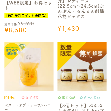
弾】レディース
【WEB限定】お得セッ
(22.5cm～24.5cm)ぶ
ト
んぶん・るんるん刺繍
【送料無料ライン対象商品】
花柄ソックス
¥
9,520
通常価格
¥
1,430
¥
8,580
No.1
おすすめ
限定商品
クール商品
ベスト・オブ・テーブルハニ
【3個セット】ぶんぶ
ー
んの焦がしはちみつプ