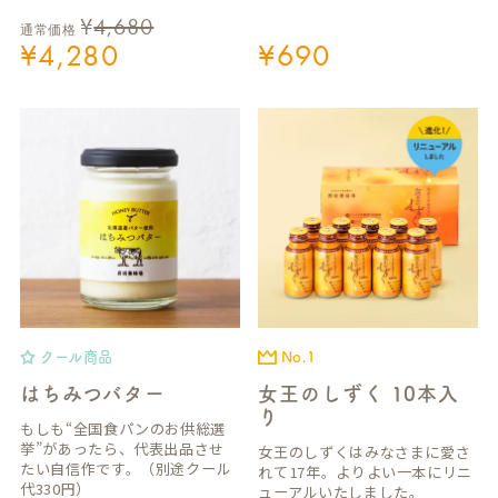
¥
4,680
通常価格
¥
4,280
¥
690
クール商品
No.1
はちみつバター
女王のしずく 10本入
り
もしも“全国食パンのお供総選
挙”があったら、代表出品させ
女王のしずくはみなさまに愛さ
たい自信作です。（別途クール
れて17年。よりよい一本にリニ
代330円）
ューアルいたしました。