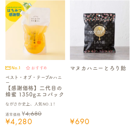
マヌカハニーとろり飴
No.1
おすすめ
ベスト・オブ・テーブルハニ
ー
【感謝価格】二代目の
蜂蜜 1350gエコパック
ながさか史上、人気NO.1！
¥
4,680
通常価格
¥
4,280
¥
690