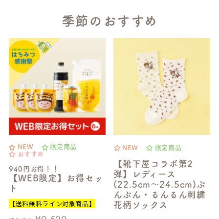
季節のおすすめ
NEW
限定商品
NEW
限定商品
おすすめ
【靴下屋コラボ第2
940円お得！！
弾】レディース
【WEB限定】お得セッ
(22.5cm～24.5cm)ぶ
ト
んぶん・るんるん刺繍
【送料無料ライン対象商品】
花柄ソックス