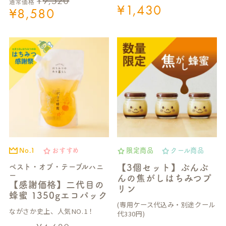
¥
9,520
通常価格
¥
1,430
¥
8,580
No.1
おすすめ
限定商品
クール商品
ベスト・オブ・テーブルハニ
【3個セット】ぶんぶ
ー
んの焦がしはちみつプ
【感謝価格】二代目の
リン
蜂蜜 1350gエコパック
(専用ケース代込み・別途クール
ながさか史上、人気NO.1！
代330円)