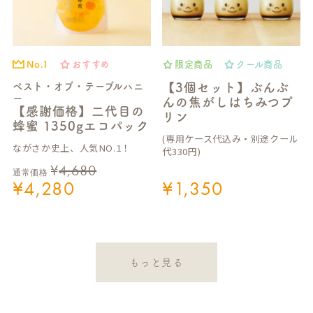
No.1
おすすめ
限定商品
クール商品
ベスト・オブ・テーブルハニ
【3個セット】ぶんぶ
ー
んの焦がしはちみつプ
【感謝価格】二代目の
リン
蜂蜜 1350gエコパック
(専用ケース代込み・別途クール
ながさか史上、人気NO.1！
代330円)
¥
4,680
通常価格
¥
4,280
¥
1,350
もっと見る