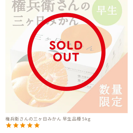
権兵衛さんの三ヶ日みかん 早生品種 5kg