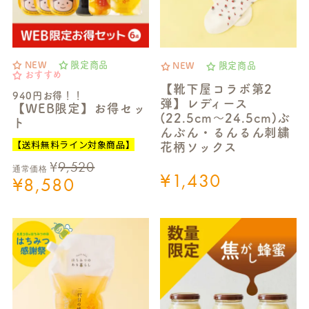
NEW
限定商品
NEW
限定商品
おすすめ
【靴下屋コラボ第2
940円お得！！
弾】レディース
【WEB限定】お得セッ
(22.5cm～24.5cm)ぶ
ト
んぶん・るんるん刺繍
【送料無料ライン対象商品】
花柄ソックス
¥
9,520
通常価格
¥
1,430
¥
8,580