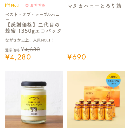
マヌカハニーとろり飴
No.1
おすすめ
ベスト・オブ・テーブルハニ
ー
【感謝価格】二代目の
蜂蜜 1350gエコパック
ながさか史上、人気NO.1！
¥
4,680
通常価格
¥
4,280
¥
690