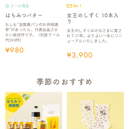
クール商品
No.1
はちみつバター
女王のしずく 10本入
り
もしも“全国食パンのお供総選
挙”があったら、代表出品させ
女王のしずくはみなさまに愛さ
たい自信作です。（別途クール
れて17年。よりよい一本にリニ
代330円）
ューアルいたしました。
¥
980
¥
3,900
季節のおすすめ