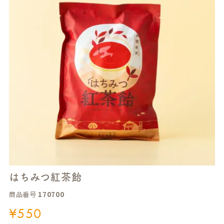
はちみつ紅茶飴
商品番号
170700
¥
550