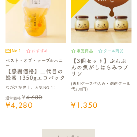
No.1
おすすめ
限定商品
クール商品
ベスト・オブ・テーブルハニ
【3個セット】ぶんぶ
ー
んの焦がしはちみつプ
【感謝価格】二代目の
リン
蜂蜜 1350gエコパック
(専用ケース代込み・別途クール
ながさか史上、人気NO.1！
代330円)
¥
4,680
通常価格
¥
4,280
¥
1,350