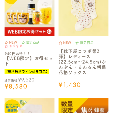
NEW
限定商品
NEW
限定商品
おすすめ
【靴下屋コラボ第2
940円お得！！
弾】レディース
【WEB限定】お得セッ
(22.5cm～24.5cm)ぶ
ト
んぶん・るんるん刺繍
【送料無料ライン対象商品】
花柄ソックス
¥
9,520
通常価格
¥
1,430
¥
8,580