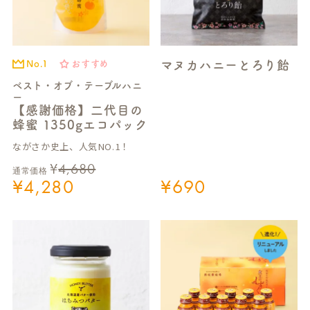
マヌカハニーとろり飴
No.1
おすすめ
ベスト・オブ・テーブルハニ
ー
【感謝価格】二代目の
蜂蜜 1350gエコパック
ながさか史上、人気NO.1！
¥
4,680
通常価格
¥
4,280
¥
690