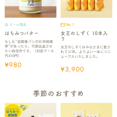
クール商品
No.1
はちみつバター
女王のしずく 10本入
り
もしも“全国食パンのお供総選
挙”があったら、代表出品させ
女王のしずくはみなさまに愛さ
たい自信作です。（別途クール
れて17年。よりよい一本にリニ
代330円）
ューアルいたしました。
¥
980
¥
3,900
季節のおすすめ