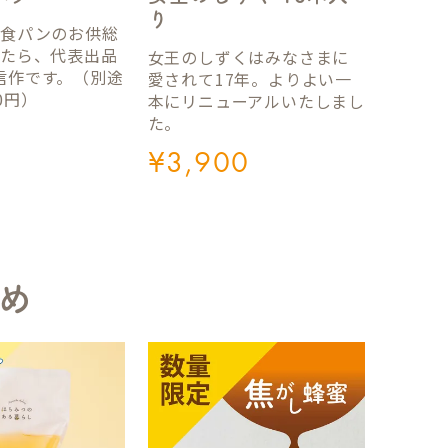
り
国食パンのお供総
ったら、代表出品
女王のしずくはみなさまに
信作です。（別途
愛されて17年。よりよい一
0円）
本にリニューアルいたしまし
た。
¥
3,900
め