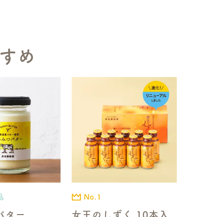
すめ
品
No.1
バター
女王のしずく 10本入