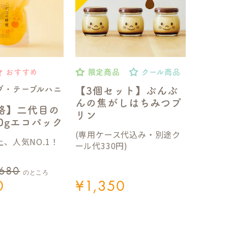
おすすめ
限定商品
クール商品
ブ・テーブルハニ
【3個セット】ぶんぶ
んの焦がしはちみつプ
格】二代目の
リン
50gエコパック
(専用ケース代込み・別途ク
、人気NO.1！
ール代330円)
,680
のところ
0
¥
1,350