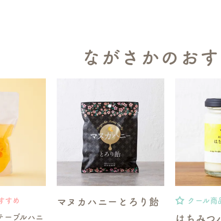
ながさかのおす
マヌカハニーとろり飴
すすめ
クール商
テーブルハニ
はちみつ