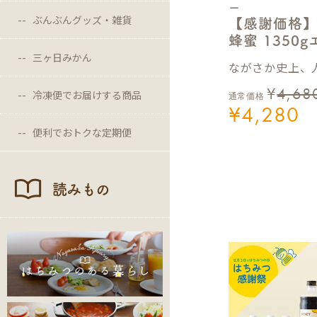
ー
ぶんぶんグッズ・雑貨
【感謝価格
蜂蜜 1350
三ヶ日みかん
ながさか史上、人
¥
4,68
冷凍便でお届けする商品
通常価格
¥
4,280
便利でおトクな定期便
読みもの