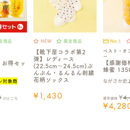
No.1
定商品
NEW
限定商品
ベスト・オ
【靴下屋コラボ第2
ー
弾】レディース
【感謝価
】お得セッ
(22.5cm～24.5cm)ぶ
蜂蜜 13
んぶん・るんるん刺繍
花柄ソックス
ながさか史上
ン対象商
¥
1,430
0
¥
4
のところ
通常価格
¥
4,28