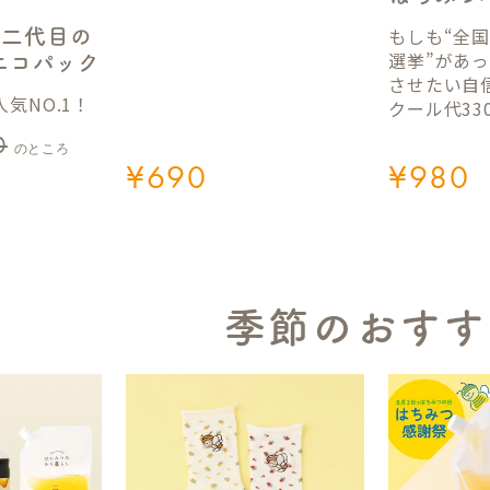
もしも“全
】二代目の
選挙”があ
gエコパック
させたい自
気NO.1！
クール代33
0
のところ
¥
690
¥
980
季節のおすす