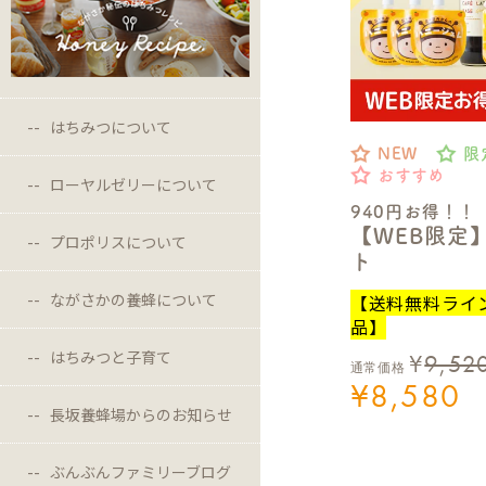
はちみつについて
NEW
限
おすすめ
ローヤルゼリーについて
940円お得！！
【WEB限定
プロポリスについて
ト
ながさかの養蜂について
【送料無料ライ
品】
はちみつと子育て
¥
9,52
通常価格
¥
8,580
長坂養蜂場からのお知らせ
ぶんぶんファミリーブログ