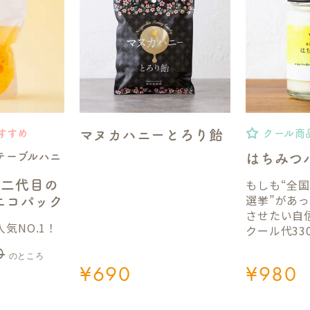
マヌカハニーとろり飴
すすめ
クール商
テーブルハニ
はちみつ
もしも“全
】二代目の
選挙”があ
gエコパック
させたい自
気NO.1！
クール代33
0
のところ
¥
690
¥
980