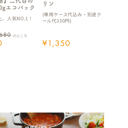
格】二代目の
リン
50gエコパック
(専用ケース代込み・別途ク
、人気NO.1！
ール代330円)
,680
のところ
0
¥
1,350