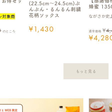
【感謝価
】お得セッ
(22.5cm～24.5cm)ぶ
蜂蜜 13
んぶん・るんるん刺繍
花柄ソックス
ながさか史上
ン対象商
¥
1,430
0
¥
4
のところ
通常価格
¥
4,28
もっと見る