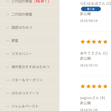
三代目の蜂蜜
［NEW！］
らむばぁば
2
購入者
非公開
二代目の蜂蜜
2020/04/16
国産はちみつ
巣蜜
あやうさ
1
マヌカハニー
非公開
2016/10/22
海外産おすすめはちみつ
バター＆マーガリン
はちみつスイーツ
sugico
4
非公開
ジャム＆ペースト
2016/01/20