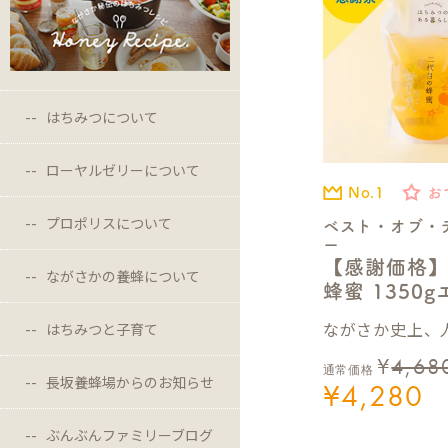
はちみつについて
ローヤルゼリーについて
No.1
お
プロポリスについて
ベスト・オブ・
ー
【感謝価格
ながさかの養蜂について
蜂蜜 1350
ながさか史上、人
はちみつと子育て
¥
4,68
通常価格
長坂養蜂場からのお知らせ
¥
4,280
ぶんぶんファミリーブログ