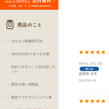
商品のこと
はちみつ感謝祭2026
NAGASAKAうまいもの便
みかん
3
初めての方へ！人気お試しセ
購入者
ット
滋賀県
女性
2025/04/10
限定お買い得商品
限定ナガサカプレミアム便