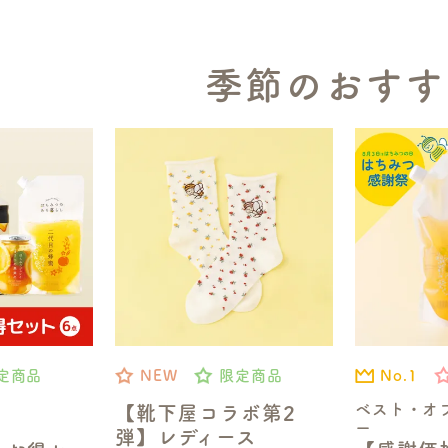
季節のおすす
No.1
定商品
NEW
限定商品
ベスト・オ
【靴下屋コラボ第2
ー
弾】レディース