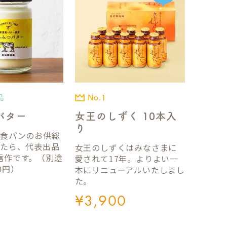
品
No.1
バター
女王のしずく 10本入
り
国食パンのお供総
ったら、代表出品
女王のしずくはみなさまに
信作です。（別途
愛されて17年。よりよい一
0円）
本にリニューアルいたしまし
た。
¥
3,900