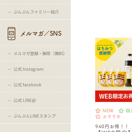
ぶんぶんファミリー紹介
メルマガ／SNS
メルマガ登録・解除（無料）
公式 Instagram
公式 facebook
公式 LINE@
NEW
限
ぶんぶんLINEスタンプ
おすすめ
940円お得！！