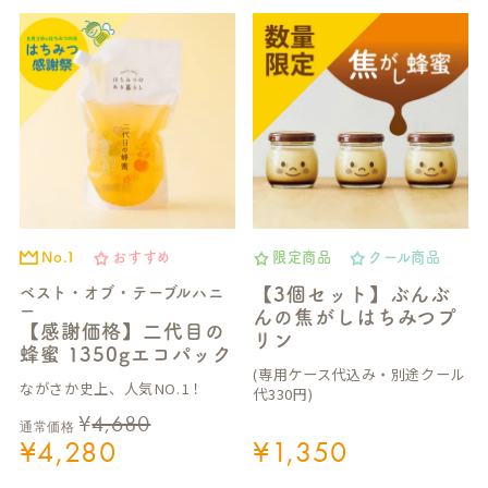
No.1
おすすめ
限定商品
クール商品
ベスト・オブ・テーブルハニ
【3個セット】ぶんぶ
ー
んの焦がしはちみつプ
【感謝価格】二代目の
リン
蜂蜜 1350gエコパック
(専用ケース代込み・別途クール
ながさか史上、人気NO.1！
代330円)
¥
4,680
通常価格
¥
4,280
¥
1,350