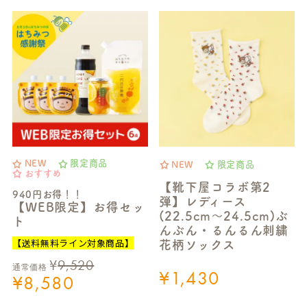
NEW
限定商品
NEW
限定商品
おすすめ
【靴下屋コラボ第2
940円お得！！
弾】レディース
【WEB限定】お得セッ
(22.5cm～24.5cm)ぶ
ト
んぶん・るんるん刺繍
【送料無料ライン対象商品】
花柄ソックス
¥
9,520
通常価格
¥
1,430
¥
8,580