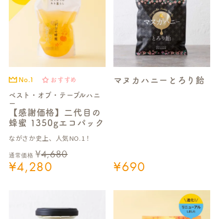
マヌカハニーとろり飴
No.1
おすすめ
ベスト・オブ・テーブルハニ
ー
【感謝価格】二代目の
蜂蜜 1350gエコパック
ながさか史上、人気NO.1！
¥
4,680
通常価格
¥
4,280
¥
690