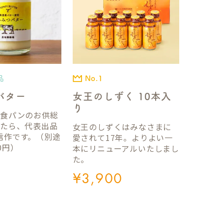
品
No.1
バター
女王のしずく 10本入
り
国食パンのお供総
ったら、代表出品
女王のしずくはみなさまに
信作です。（別途
愛されて17年。よりよい一
0円）
本にリニューアルいたしまし
た。
¥
3,900