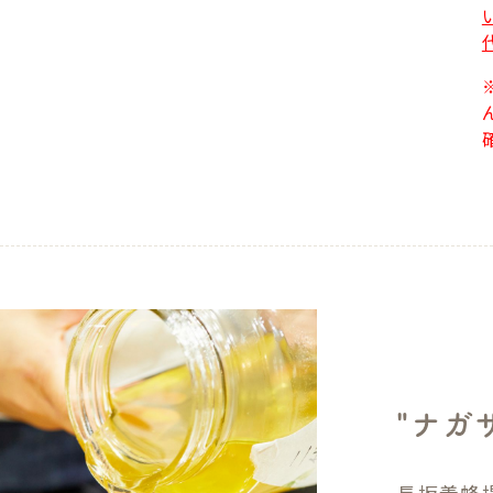
"ナガ
長坂養蜂