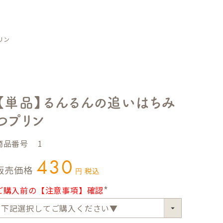
リン
【単品】るんるんの追いはちみ
つプリン
商品番号
1
430
販売価格
税込
ご購入前の【注意事項】確認
(
必
須