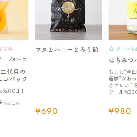
マヌカハニーとろり飴
すすめ
クール商
テーブルハニ
はちみつ
もしも“全
】二代目の
選挙”があ
gエコパック
させたい自
気NO.1！
クール代33
0
のところ
¥
690
¥
980