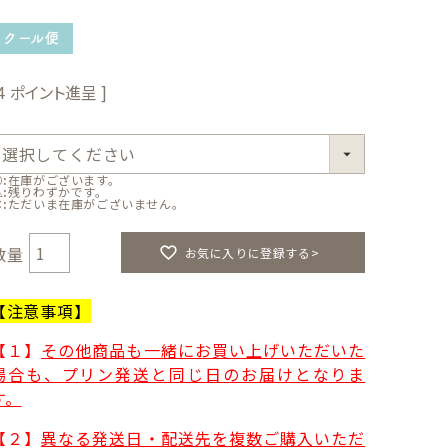
)
クール便
4
○
在庫がございます。
△
残りわずかです。
✕
ただいま在庫がございません。
お気に入りに登録する>
【注意事項】
【１】
その他商品も一緒にお買い上げいただいた
場合も、プリン発送と同じ日のお届けとなりま
す。
【２】
異なる発送日・配送先を複数ご購入いただ