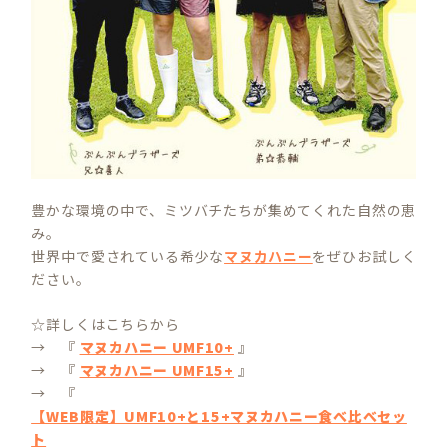
豊かな環境の中で、ミツバチたちが集めてくれた自然の恵
み。
世界中で愛されている希少な
マヌカハニー
をぜひお試しく
ださい。
☆詳しくはこちらから
→ 『
マヌカハニー UMF10+
』
→ 『
マヌカハニー UMF15+
』
→ 『
【WEB限定】UMF10+と15+マヌカハニー食べ比べセッ
ト