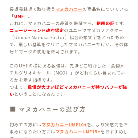
長坂養蜂場で取り扱う
マヌカハニー
の商品名についている
「
UMF
」。
これは、マヌカハニーの品質を保証する、
信頼の証
です。
ニュージーランド政府認定
のユニークマヌカファクター
（Unique Manuka Factor）協会の頭文字をとったもの
で、厳しい基準をクリアしたマヌカハニーだけが、その称
号とマークの使用を許可されます。
このUMFの横にある数値は、先ほどご紹介した「食物メ
チルグリオキサール（MGO）」がどれくらい含まれてい
るかを示す指標です。
つまり、
数値が大きいほどマヌカハニーが持つパワーが強
い
ということになるんです。
■ マヌカハニーの選び方
初めての方には
マヌカハニーUMF10+
を、より実感力をお
求めになりたい方には
マヌカハニーUMF15+
をおすすめし