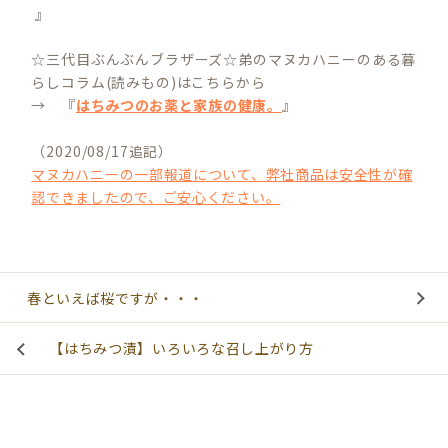
』
☆三代目ぶんぶんブラザーズ☆弟のマヌカハニーのある暮
らしコラム(読みもの)はこちらから
→ 『
はちみつのお薬と家族の健康。
』
（2020/08/17追記）
マヌカハニーの一部報道について、弊社商品は安全性が確
認できましたので、ご安心ください。
春といえば桜ですが・・・
【はちみつ漬】いろいろな召し上がり方