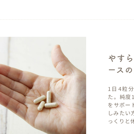
やすら
ースの
1日4粒
た。純度
をサポー
しみたい
っくりと