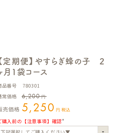
【定期便】やすらぎ蜂の子 2
ヶ月1袋コース
商品番号
780301
6,200
通常価格
5,250
販売価格
税込
ご購入前の【注意事項】確認
(
必