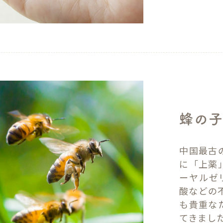
蜂の
中国最古
に「上薬
ーヤルゼ
酸などの
も貴重な
てきまし