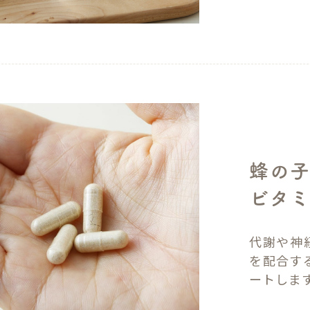
蜂の子
ビタミ
代謝や神
を配合す
ートしま