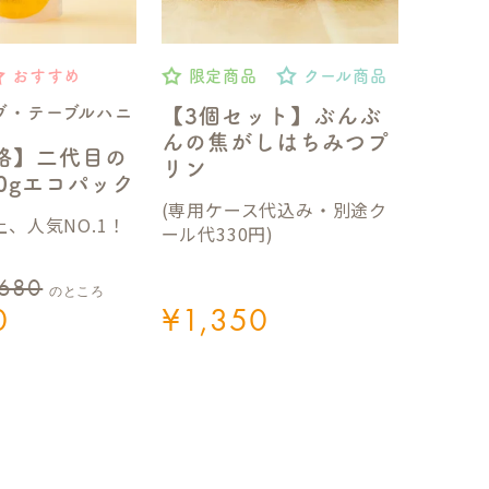
おすすめ
限定商品
クール商品
ブ・テーブルハニ
【3個セット】ぶんぶ
んの焦がしはちみつプ
格】二代目の
リン
50gエコパック
(専用ケース代込み・別途ク
、人気NO.1！
ール代330円)
,680
のところ
0
¥
1,350