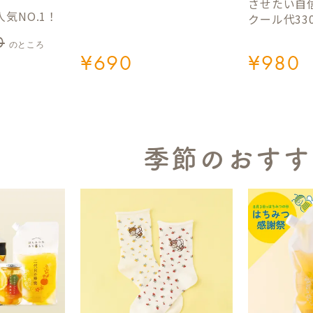
させたい自
気NO.1！
クール代33
0
のところ
¥
690
¥
980
季節のおすす