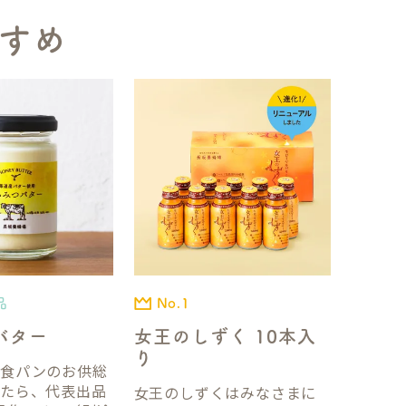
すめ
品
No.1
バター
女王のしずく 10本入
り
国食パンのお供総
ったら、代表出品
女王のしずくはみなさまに