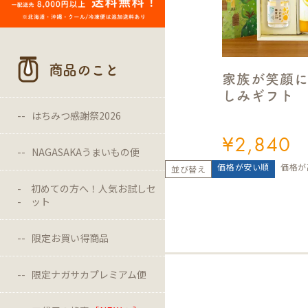
商品のこと
家族が笑顔
しみギフト
はちみつ感謝祭2026
¥
2,840
NAGASAKAうまいもの便
価格が安い順
価格が
並び替え
初めての方へ！人気お試しセ
ット
限定お買い得商品
限定ナガサカプレミアム便