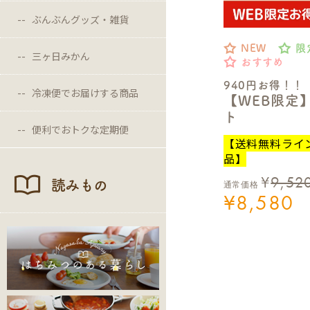
ぶんぶんグッズ・雑貨
NEW
限
三ヶ日みかん
おすすめ
940円お得！！
冷凍便でお届けする商品
【WEB限定
ト
便利でおトクな定期便
【送料無料ライ
品】
¥
9,52
読みもの
通常価格
¥
8,580