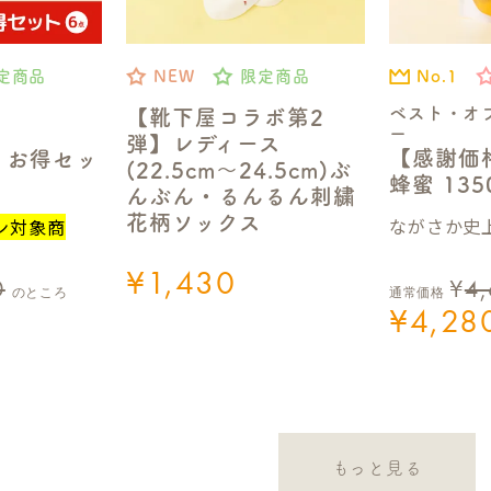
No.1
定商品
NEW
限定商品
ベスト・オ
【靴下屋コラボ第2
ー
弾】レディース
【感謝価
】お得セッ
(22.5cm～24.5cm)ぶ
蜂蜜 13
んぶん・るんるん刺繍
花柄ソックス
ながさか史上
ン対象商
¥
1,430
0
¥
4
のところ
通常価格
¥
4,28
もっと見る