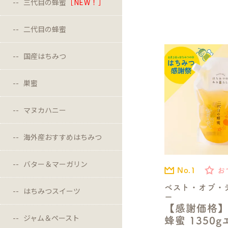
三代目の蜂蜜
［NEW！］
二代目の蜂蜜
国産はちみつ
巣蜜
マヌカハニー
海外産おすすめはちみつ
バター＆マーガリン
No.1
お
ベスト・オブ・
はちみつスイーツ
ー
【感謝価格
ジャム＆ペースト
蜂蜜 1350