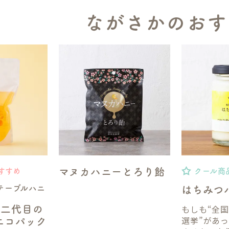
ながさかのおす
マヌカハニーとろり飴
すすめ
クール商
テーブルハニ
はちみつ
もしも“全
】二代目の
選挙”があ
gエコパック