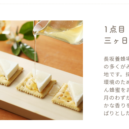
1点目
三ヶ日
長坂養蜂
の多くが
地です。
環境のた
ん蜂蜜を
月のわず
かな香り
ぱりとし