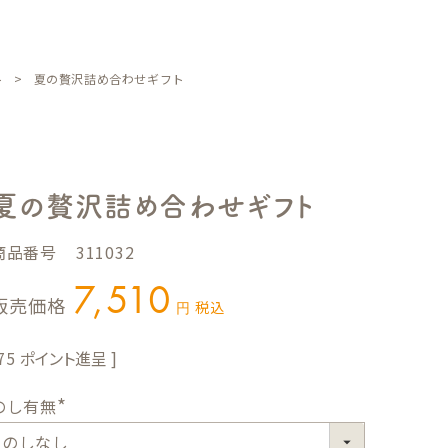
ト
夏の贅沢詰め合わせギフト
夏の贅沢詰め合わせギフト
商品番号
311032
7,510
販売価格
税込
75
のし有無
(
必