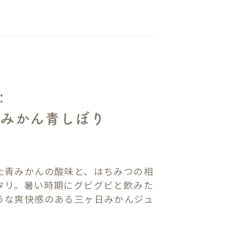
：
日みかん青しぼり
l
た青みかんの酸味と、はちみつの相
タリ。暑い時期にグビグビと飲みた
うな爽快感のある三ヶ日みかんジュ
。