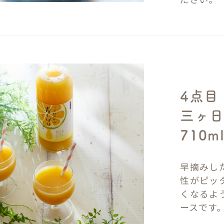
4点目
三ヶ
710m
早摘みし
性がピッ
くなるよ
ースです