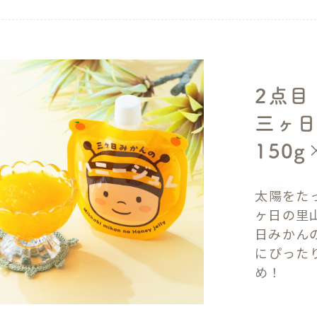
2点目
三ヶ日
150g
太陽をた
ヶ日の里
日みかん
にぴった
め！