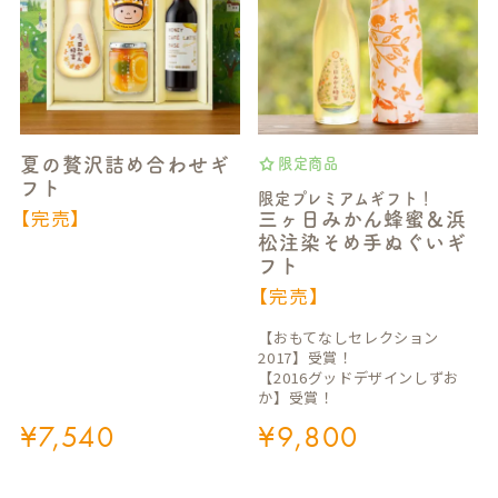
夏の贅沢詰め合わせギ
限定商品
フト
限定プレミアムギフト！
【完売】
三ヶ日みかん蜂蜜＆浜
松注染そめ手ぬぐいギ
フト
【完売】
【おもてなしセレクション
2017】受賞！
【2016グッドデザインしずお
か】受賞！
¥
7,540
¥
9,800