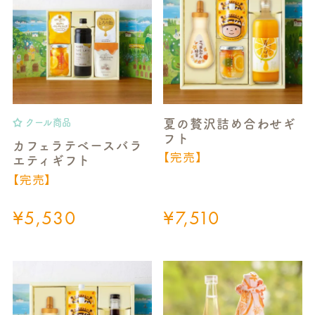
夏の贅沢詰め合わせギ
クール商品
フト
カフェラテベースバラ
【完売】
エティギフト
【完売】
¥
5,530
¥
7,510