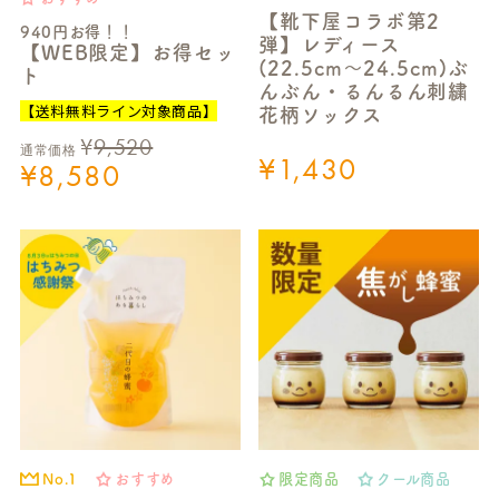
【靴下屋コラボ第2
940円お得！！
弾】レディース
【WEB限定】お得セッ
(22.5cm～24.5cm)ぶ
ト
んぶん・るんるん刺繍
【送料無料ライン対象商品】
花柄ソックス
¥
9,520
通常価格
¥
1,430
¥
8,580
No.1
おすすめ
限定商品
クール商品