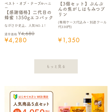
ベスト・オブ・テーブルハニ
【3個セット】ぶんぶ
ー
んの焦がしはちみつプ
【感謝価格】二代目の
リン
蜂蜜 1350gエコパック
(専用ケース代込み・別途クール
ながさか史上、人気NO.1！
代330円)
¥
4,680
通常価格
¥
4,280
¥
1,350
もっと見る