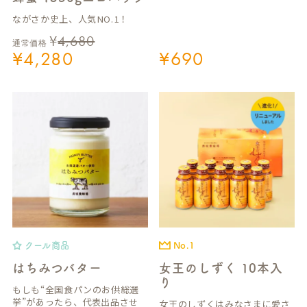
ながさか史上、人気NO.1！
¥
4,680
通常価格
¥
4,280
¥
690
クール商品
No.1
はちみつバター
女王のしずく 10本入
り
もしも“全国食パンのお供総選
挙”があったら、代表出品させ
女王のしずくはみなさまに愛さ