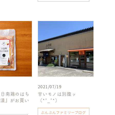
2021/07/19
『日南鶏のはち
甘いモノは別腹ッ
油漬』がお買い
（*^_^*）
！
ぶんぶんファミリーブログ