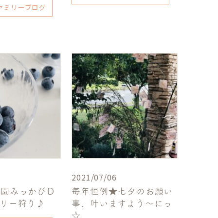
ァミリーブログ
2021/07/06
農園みっかびＤ
毎年恒例★七夕のお願い
ベリー狩り♪
事、叶いますよう～にっ
☆