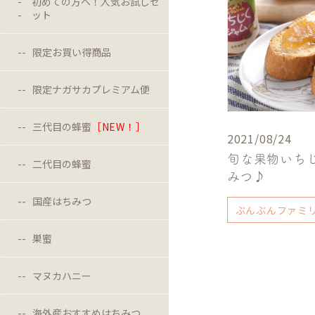
初めての方へ！人気お試しセ
ット
限定お買い得商品
限定ナガサカプレミアム便
三代目の蜂蜜
［NEW！］
2021/08/24
旬な果物いち
二代目の蜂蜜
みつ♪
国産はちみつ
ぶんぶんファミ
巣蜜
マヌカハニー
海外産おすすめはちみつ