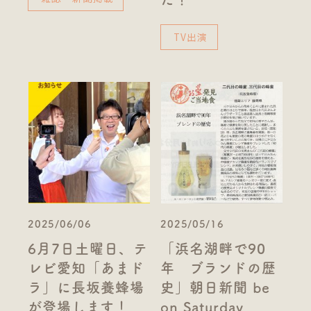
TV出演
2025/06/06
2025/05/16
6月7日土曜日、テ
「浜名湖畔で90
レビ愛知「あまド
年 ブランドの歴
ラ」に長坂養蜂場
史」朝日新聞 be
が登場します！
on Saturday