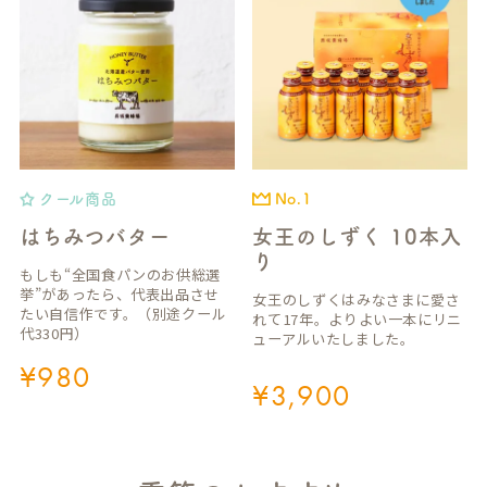
クール商品
No.1
はちみつバター
女王のしずく 10本入
り
もしも“全国食パンのお供総選
挙”があったら、代表出品させ
女王のしずくはみなさまに愛さ
たい自信作です。（別途クール
れて17年。よりよい一本にリニ
代330円）
ューアルいたしました。
¥
980
¥
3,900