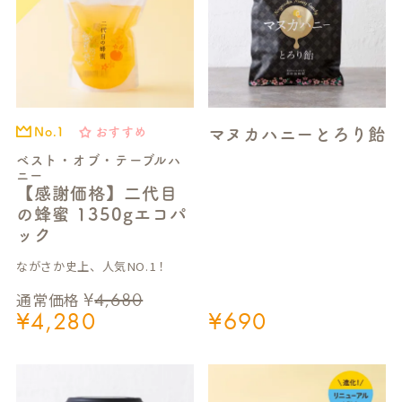
マヌカハニーとろり飴
おすすめ
No.1
ベスト・オブ・テーブルハ
ニー
【感謝価格】二代目
の蜂蜜 1350gエコパ
ック
ながさか史上、人気NO.1！
¥
4,680
通常価格
¥
4,280
¥
690