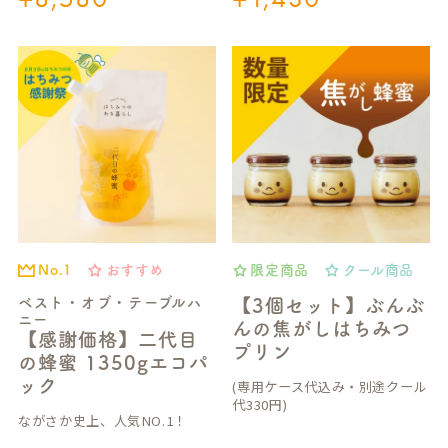
おすすめ
限定商品
クール商品
No.1
ベスト・オブ・テーブルハ
【3個セット】ぶんぶ
ニー
んの焦がしはちみつ
【感謝価格】二代目
プリン
の蜂蜜 1350gエコパ
ック
(専用ケース代込み・別途クール
代330円)
ながさか史上、人気NO.1！