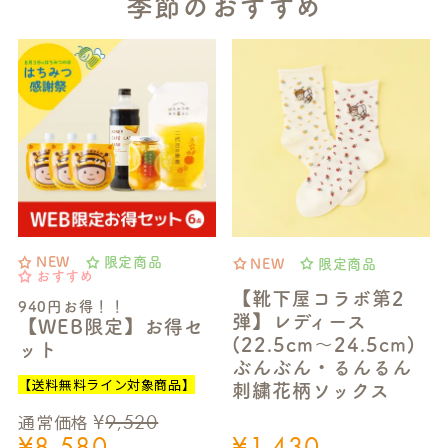
季節のおすすめ
NEW
限定商品
NEW
限定商品
おすすめ
【靴下屋コラボ第2
940円お得！！
弾】レディース
【WEB限定】お得セ
(22.5cm～24.5cm)
ット
ぶんぶん・るんるん
【送料無料ライン対象商品】
刺繍花柄ソックス
¥
9,520
通常価格
¥
8,580
¥
1,430