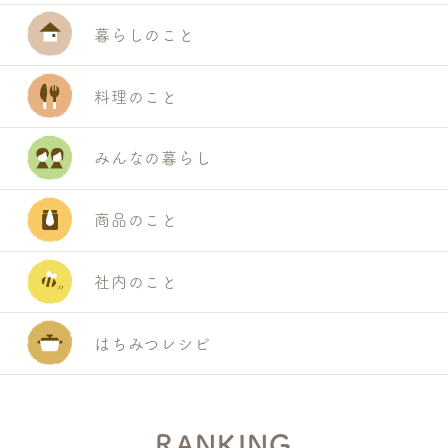
暮らしのこと
料理のこと
みんなの暮らし
商品のこと
S
社内のこと
E
A
はちみつレシピ
R
C
H
RANKING