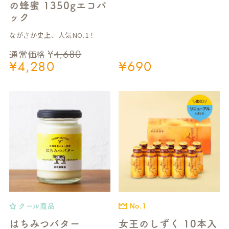
の蜂蜜 1350gエコパ
ック
ながさか史上、人気NO.1！
¥
4,680
通常価格
¥
4,280
¥
690
クール商品
No.1
はちみつバター
女王のしずく 10本入