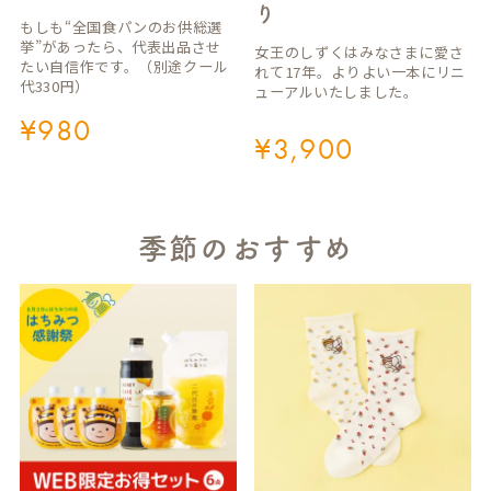
り
もしも“全国食パンのお供総選
挙”があったら、代表出品させ
女王のしずくはみなさまに愛さ
たい自信作です。（別途クール
れて17年。よりよい一本にリニ
代330円）
ューアルいたしました。
¥
980
¥
3,900
季節のおすすめ