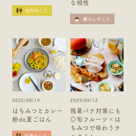
な相性
社内のこと
暮らしのこと
2025/08/19
2025/08/12
はちみつとカレー
残暑バテ対策にも
粉de夏ごはん
◎旬フルーツ×は
ちみつで味わうチ
料理のこと