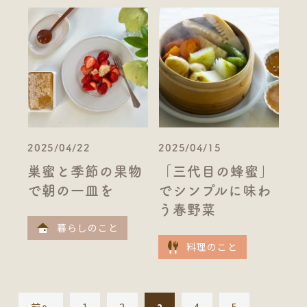
2025/04/22
2025/04/15
巣蜜と季節の果物
「三代目の蜂蜜」
で朝の一皿を
でシンプルに味わ
う春野菜
暮らしのこと
料理のこと
前へ
1
2
3
4
5
...