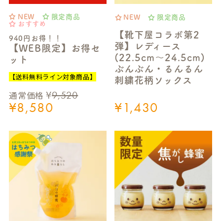
NEW
限定商品
NEW
限定商品
おすすめ
【靴下屋コラボ第2
940円お得！！
弾】レディース
【WEB限定】お得セ
(22.5cm～24.5cm)
ット
ぶんぶん・るんるん
【送料無料ライン対象商品】
刺繍花柄ソックス
¥
9,520
通常価格
¥
8,580
¥
1,430