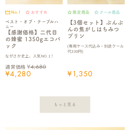
おすすめ
限定商品
クール商品
No.1
ベスト・オブ・テーブルハ
【3個セット】ぶんぶ
ニー
んの焦がしはちみつ
【感謝価格】二代目
プリン
の蜂蜜 1350gエコパ
ック
(専用ケース代込み・別途クール
代330円)
ながさか史上、人気NO.1！
¥
4,680
通常価格
¥
4,280
¥
1,350
もっと見る