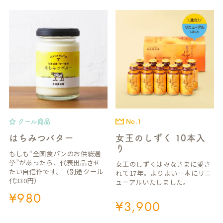
クール商品
No.1
はちみつバター
女王のしずく 10本入
り
もしも“全国食パンのお供総選
挙”があったら、代表出品させ
女王のしずくはみなさまに愛さ
たい自信作です。（別途クール
れて17年。よりよい一本にリニ
代330円）
ューアルいたしました。
¥
980
¥
3,900