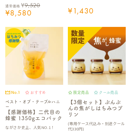
¥
9,520
通常価格
¥
1,430
¥
8,580
No.1
おすすめ
限定商品
クール商品
ベスト・オブ・テーブルハニ
【3個セット】ぶんぶ
ー
んの焦がしはちみつプ
【感謝価格】二代目の
リン
蜂蜜 1350gエコパック
(専用ケース代込み・別途クール
ながさか史上、人気NO.1！
代330円)