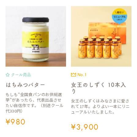
クール商品
No.1
はちみつバター
女王のしずく 10本入
り
もしも“全国食パンのお供総選
挙”があったら、代表出品させ
女王のしずくはみなさまに愛さ
たい自信作です。（別途クール
れて17年。よりよい一本にリニ
代330円）
ューアルいたしました。
¥
980
¥
3,900