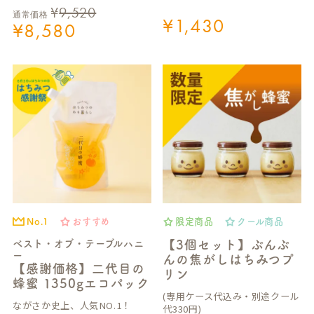
¥
9,520
通常価格
¥
1,430
¥
8,580
No.1
おすすめ
限定商品
クール商品
ベスト・オブ・テーブルハニ
【3個セット】ぶんぶ
ー
んの焦がしはちみつプ
【感謝価格】二代目の
リン
蜂蜜 1350gエコパック
(専用ケース代込み・別途クール
ながさか史上、人気NO.1！
代330円)