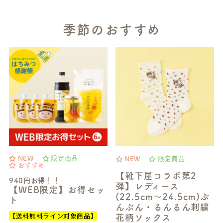
季節のおすすめ
NEW
限定商品
NEW
限定商品
おすすめ
【靴下屋コラボ第2
940円お得！！
弾】レディース
【WEB限定】お得セッ
(22.5cm～24.5cm)ぶ
ト
んぶん・るんるん刺繍
【送料無料ライン対象商品】
花柄ソックス