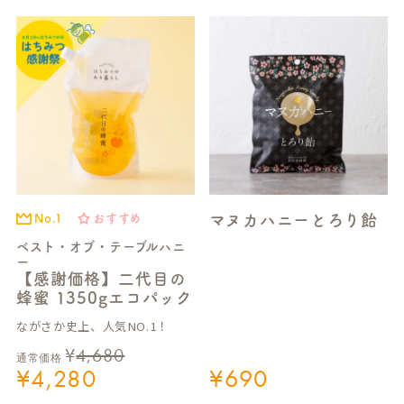
マヌカハニーとろり飴
No.1
おすすめ
ベスト・オブ・テーブルハニ
ー
【感謝価格】二代目の
蜂蜜 1350gエコパック
ながさか史上、人気NO.1！
¥
4,680
通常価格
¥
4,280
¥
690