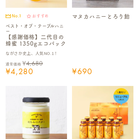
マヌカハニーとろり飴
No.1
おすすめ
ベスト・オブ・テーブルハニ
ー
【感謝価格】二代目の
蜂蜜 1350gエコパック
ながさか史上、人気NO.1！
¥
4,680
通常価格
¥
4,280
¥
690