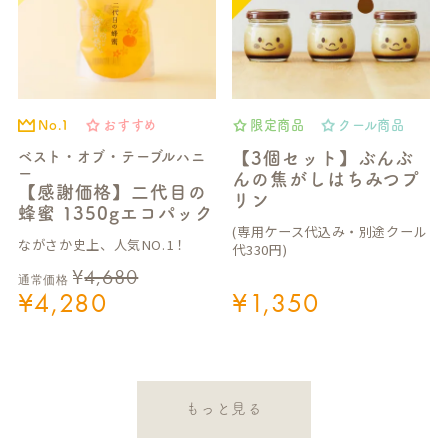
No.1
おすすめ
限定商品
クール商品
ベスト・オブ・テーブルハニ
【3個セット】ぶんぶ
ー
んの焦がしはちみつプ
【感謝価格】二代目の
リン
蜂蜜 1350gエコパック
(専用ケース代込み・別途クール
ながさか史上、人気NO.1！
代330円)
¥
4,680
通常価格
¥
4,280
¥
1,350
もっと見る