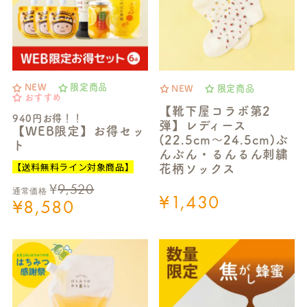
NEW
限定商品
NEW
限定商品
おすすめ
【靴下屋コラボ第2
940円お得！！
弾】レディース
【WEB限定】お得セッ
(22.5cm～24.5cm)ぶ
ト
んぶん・るんるん刺繍
【送料無料ライン対象商品】
花柄ソックス
¥
9,520
通常価格
¥
1,430
¥
8,580