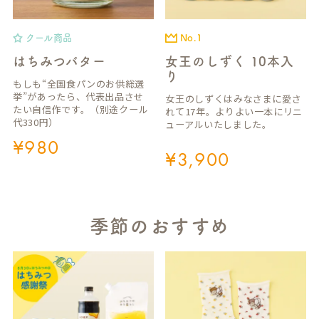
クール商品
No.1
はちみつバター
女王のしずく 10本入
り
もしも“全国食パンのお供総選
挙”があったら、代表出品させ
女王のしずくはみなさまに愛さ
たい自信作です。（別途クール
れて17年。よりよい一本にリニ
代330円）
ューアルいたしました。
¥
980
¥
3,900
季節のおすすめ