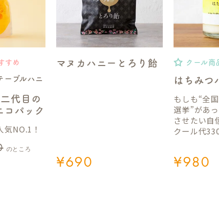
マヌカハニーとろり飴
すすめ
クール商
テーブルハニ
はちみつ
もしも“全
】二代目の
選挙”があ
gエコパック
させたい自
気NO.1！
クール代33
0
のところ
¥
690
¥
980