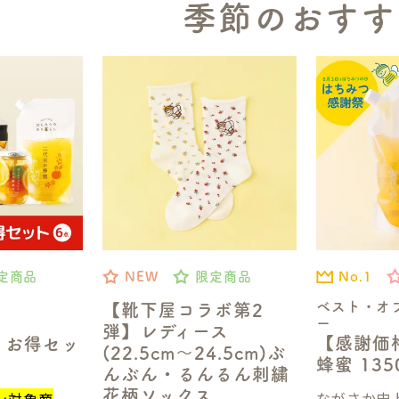
季節のおすす
No.1
定商品
NEW
限定商品
ベスト・オ
【靴下屋コラボ第2
ー
弾】レディース
【感謝価
】お得セッ
(22.5cm～24.5cm)ぶ
蜂蜜 13
んぶん・るんるん刺繍
花柄ソックス
ながさか史上
ン対象商