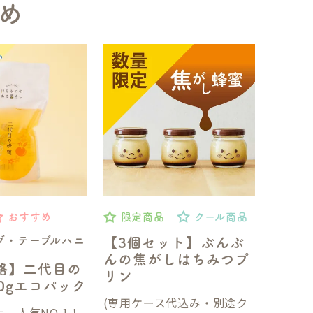
め
おすすめ
限定商品
クール商品
ブ・テーブルハニ
【3個セット】ぶんぶ
んの焦がしはちみつプ
格】二代目の
リン
50gエコパック
(専用ケース代込み・別途ク
、人気NO.1！