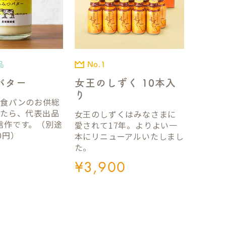
品
No.1
バター
女王のしずく 10本入
り
国食パンのお供総
ったら、代表出品
女王のしずくはみなさまに
信作です。（別途
愛されて17年。よりよい一
0円）
本にリニューアルいたしまし
た。
¥
3,900