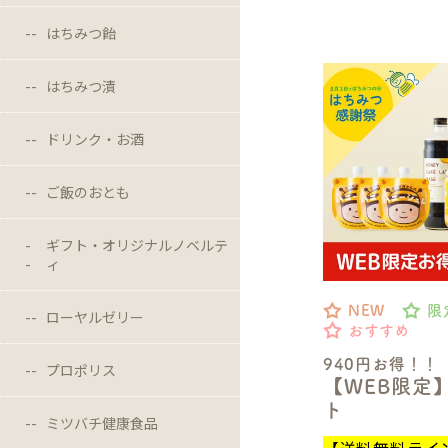
はちみつ飴
はちみつ漬
ドリンク・お酒
ご飯のおとも
ギフト・オリジナルノベルテ
ィ
NEW
限
ローヤルゼリー
おすすめ
940円お得！！
プロポリス
【WEB限定
ト
ミツバチ健康食品
【送料無料ライ