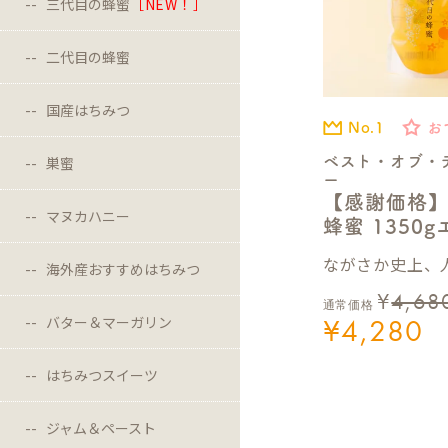
三代目の蜂蜜
［NEW！］
二代目の蜂蜜
国産はちみつ
No.1
お
ベスト・オブ・
巣蜜
ー
【感謝価格
マヌカハニー
蜂蜜 1350
ながさか史上、人
海外産おすすめはちみつ
¥
4,68
通常価格
¥
4,280
バター＆マーガリン
はちみつスイーツ
ジャム＆ペースト