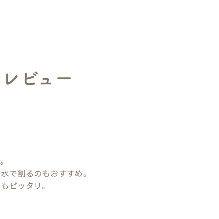
のレビュー


。

水で割るのもおすすめ。

にもピッタリ。