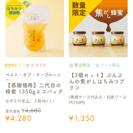
No.1
おすすめ
限定商品
クール商品
ベスト・オブ・テーブルハニ
【3個セット】ぶんぶ
ー
んの焦がしはちみつプ
【感謝価格】二代目の
リン
蜂蜜 1350gエコパック
(専用ケース代込み・別途クール
ながさか史上、人気NO.1！
代330円)
¥
4,680
通常価格
¥
4,280
¥
1,350