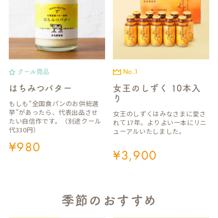
クール商品
No.1
はちみつバター
女王のしずく 10本入
り
もしも“全国食パンのお供総選
挙”があったら、代表出品させ
女王のしずくはみなさまに愛さ
たい自信作です。（別途クール
れて17年。よりよい一本にリニ
代330円）
ューアルいたしました。
¥
980
¥
3,900
季節のおすすめ