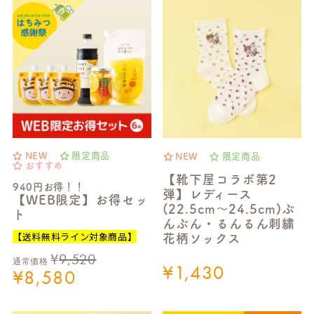
NEW
限定商品
NEW
限定商品
おすすめ
【靴下屋コラボ第2
940円お得！！
弾】レディース
【WEB限定】お得セッ
(22.5cm～24.5cm)ぶ
ト
んぶん・るんるん刺繍
【送料無料ライン対象商品】
花柄ソックス
¥
9,520
通常価格
¥
1,430
¥
8,580