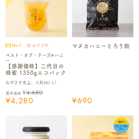
マヌカハニーとろり飴
No.1
おすすめ
ベスト・オブ・テーブルハニ
ー
【感謝価格】二代目の
蜂蜜 1350gエコパック
ながさか史上、人気NO.1！
¥
4,680
通常価格
¥
4,280
¥
690