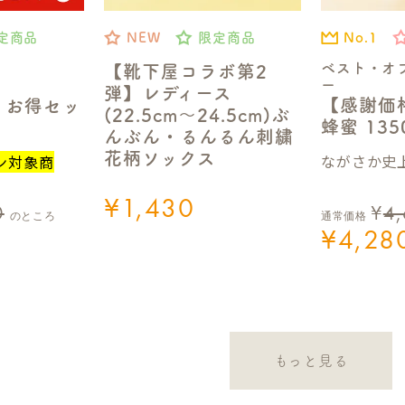
No.1
定商品
NEW
限定商品
ベスト・オ
【靴下屋コラボ第2
ー
弾】レディース
【感謝価
】お得セッ
(22.5cm～24.5cm)ぶ
蜂蜜 13
んぶん・るんるん刺繍
花柄ソックス
ながさか史上
ン対象商
¥
1,430
0
¥
4
のところ
通常価格
¥
4,28
もっと見る