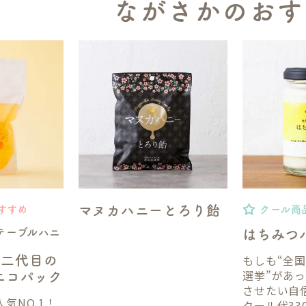
ながさかのおす
マヌカハニーとろり飴
すすめ
クール商
テーブルハニ
はちみつ
もしも“全
】二代目の
選挙”があ
gエコパック
させたい自
気NO.1！
クール代33