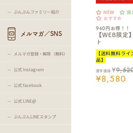
ぶんぶんファミリー紹介
NEW
限
おすすめ
940円お得！！
メルマガ／SNS
【WEB限定
ト
【送料無料ライ
メルマガ登録・解除（無料）
品】
¥
9,52
公式 Instagram
通常価格
¥
8,580
公式 facebook
公式 LINE@
ぶんぶんLINEスタンプ