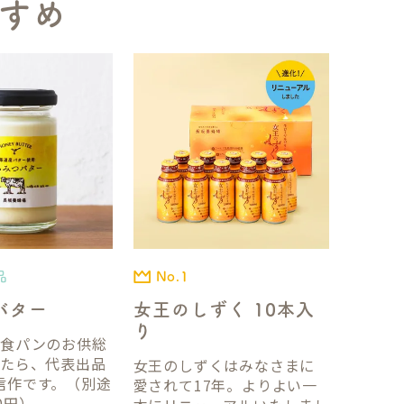
すめ
品
No.1
バター
女王のしずく 10本入
り
国食パンのお供総
ったら、代表出品
女王のしずくはみなさまに
信作です。（別途
愛されて17年。よりよい一
0円）