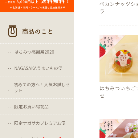
ペカンナッツシ
ラ
商品のこと
はちみつ感謝祭2026
NAGASAKAうまいもの便
初めての方へ！人気お試しセ
はちみついちご
ット
セ
限定お買い得商品
限定ナガサカプレミアム便