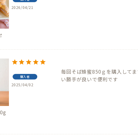
2026/04/21
セ
毎回そば蜂蜜850ｇを購入して
購入者
2025/04/02
0g