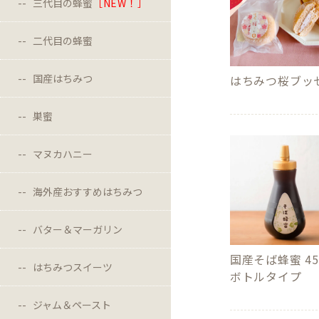
三代目の蜂蜜
［NEW！］
二代目の蜂蜜
国産はちみつ
はちみつ桜ブッ
巣蜜
マヌカハニー
海外産おすすめはちみつ
バター＆マーガリン
国産そば蜂蜜 45
はちみつスイーツ
ボトルタイプ
ジャム＆ペースト