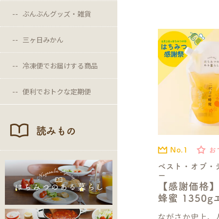
ぶんぶんグッズ・雑貨
三ヶ日みかん
冷凍便でお届けする商品
便利でおトクな定期便
読みもの
No.1
お
ベスト・オブ・
ー
【感謝価格
蜂蜜 1350
ながさか史上、人