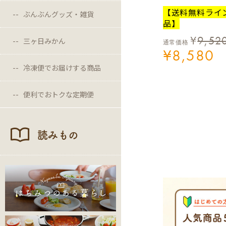
【送料無料ライ
ぶんぶんグッズ・雑貨
品】
¥
9,52
三ヶ日みかん
通常価格
¥
8,580
冷凍便でお届けする商品
便利でおトクな定期便
読みもの