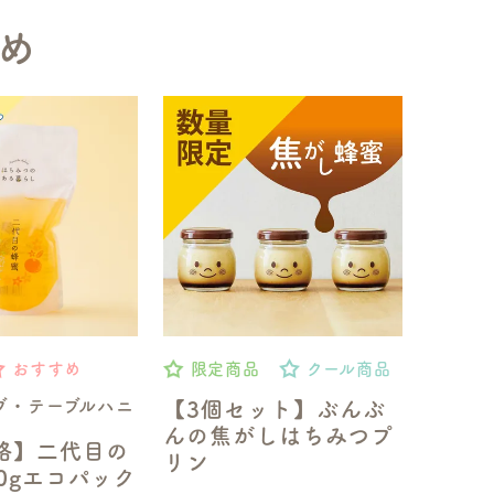
め
おすすめ
限定商品
クール商品
ブ・テーブルハニ
【3個セット】ぶんぶ
んの焦がしはちみつプ
格】二代目の
リン
50gエコパック