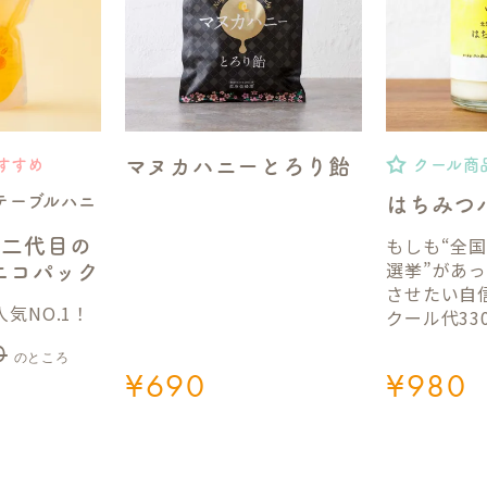
マヌカハニーとろり飴
すすめ
クール商
テーブルハニ
はちみつ
もしも“全
】二代目の
選挙”があ
gエコパック
させたい自
気NO.1！
クール代33
0
のところ
¥
690
¥
980