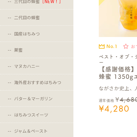
三代目の蜂蜜
［NEW！］
二代目の蜂蜜
国産はちみつ
No.1
お
巣蜜
ベスト・オブ・
ー
マヌカハニー
【感謝価格
蜂蜜 1350
海外産おすすめはちみつ
ながさか史上、人
¥
4,68
バター＆マーガリン
通常価格
¥
4,280
はちみつスイーツ
ジャム＆ペースト