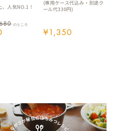
(専用ケース代込み・別途ク
、人気NO.1！
ール代330円)
,680
のところ
0
¥
1,350