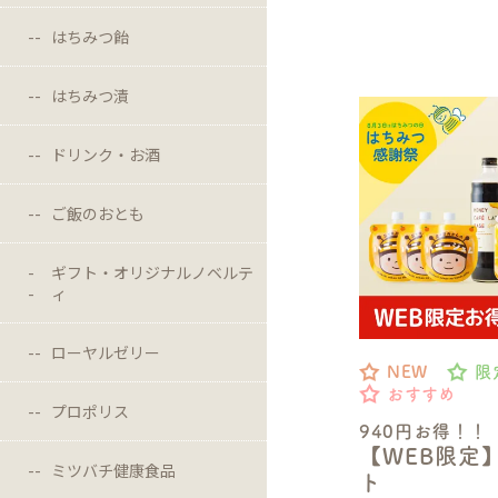
はちみつ飴
はちみつ漬
ドリンク・お酒
ご飯のおとも
ギフト・オリジナルノベルテ
ィ
ローヤルゼリー
NEW
限
おすすめ
プロポリス
940円お得！！
【WEB限定
ミツバチ健康食品
ト