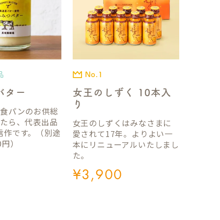
品
No.1
バター
女王のしずく 10本入
り
国食パンのお供総
ったら、代表出品
女王のしずくはみなさまに
信作です。（別途
愛されて17年。よりよい一
0円）
本にリニューアルいたしまし
た。
¥
3,900