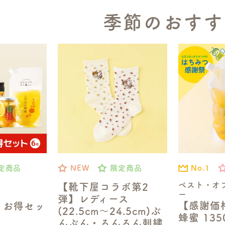
季節のおすす
No.1
定商品
NEW
限定商品
ベスト・オ
【靴下屋コラボ第2
ー
弾】レディース
【感謝価
】お得セッ
(22.5cm～24.5cm)ぶ
蜂蜜 13
んぶん・るんるん刺繍