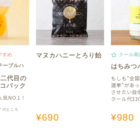
マヌカハニーとろり飴
すすめ
クール商
テーブルハ
はちみつ
もしも“全
】二代目の
選挙”があ
gエコパック
させたい自
気NO.1！
クール代33
0
のところ
¥
690
¥
980