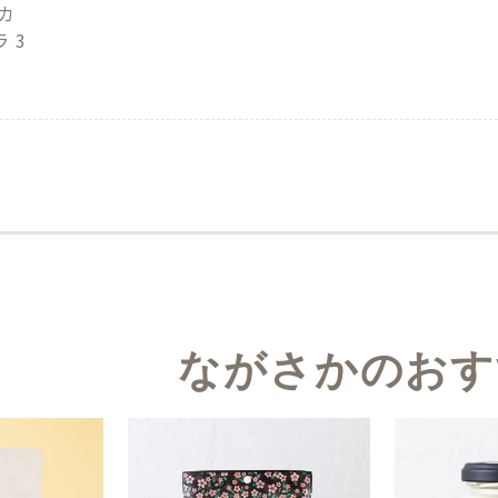
カ
 3
ながさかのおす