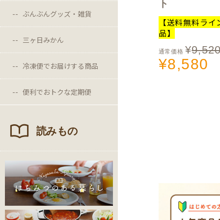
ト
ぶんぶんグッズ・雑貨
【送料無料ライ
品】
三ヶ日みかん
¥
9,52
通常価格
¥
8,580
冷凍便でお届けする商品
便利でおトクな定期便
読みもの