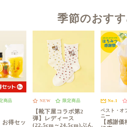
季節のおすす
No.1
定商品
NEW
限定商品
ベスト・オ
【靴下屋コラボ第2
ニー
弾】レディース
【感謝価
】お得セッ
(22.5cm～24.5cm)ぶん