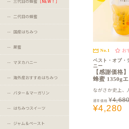
三代目の蜂蜜
［NEW！］
二代目の蜂蜜
国産はちみつ
巣蜜
No.1
お
ベスト・オブ・
マヌカハニー
ニー
【感謝価格
海外産おすすめはちみつ
蜂蜜 1350
ながさか史上、人
バター＆マーガリン
¥
4,68
通常価格
¥
4,280
はちみつスイーツ
ジャム＆ペースト