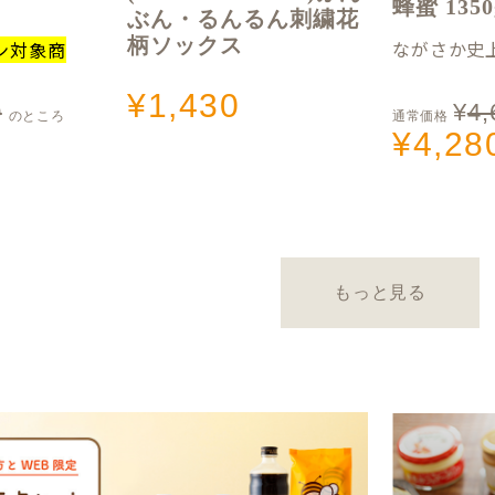
蜂蜜 13
ぶん・るんるん刺繍花
柄ソックス
ながさか史上
ン対象商
¥
1,430
0
¥
4,
のところ
通常価格
¥
4,28
もっと見る