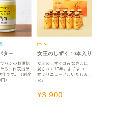
品
No.1
バター
女王のしずく 10本入り
国食パンのお供総
女王のしずくはみなさまに
ったら、代表出品
愛されて17年。よりよい一
信作です。（別途
本にリニューアルいたしまし
0円）
た。
¥
3,900