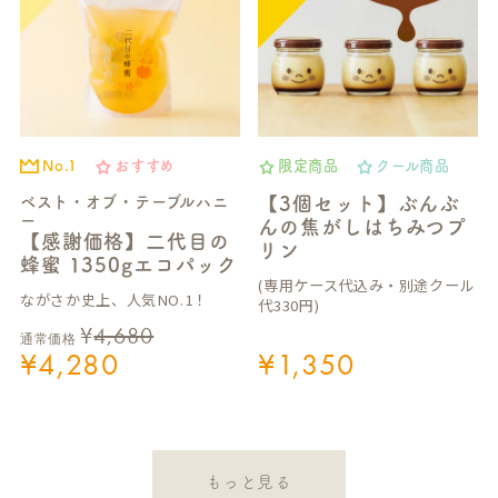
No.1
おすすめ
限定商品
クール商品
ベスト・オブ・テーブルハニ
【3個セット】ぶんぶ
ー
んの焦がしはちみつプ
【感謝価格】二代目の
リン
蜂蜜 1350gエコパック
(専用ケース代込み・別途クール
ながさか史上、人気NO.1！
代330円)
¥
4,680
通常価格
¥
4,280
¥
1,350
もっと見る