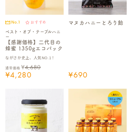
マヌカハニーとろり飴
No.1
おすすめ
ベスト・オブ・テーブルハニ
ー
【感謝価格】二代目の
蜂蜜 1350gエコパック
ながさか史上、人気NO.1！
¥
4,680
通常価格
¥
4,280
¥
690