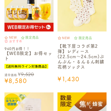
NEW
限定商品
NEW
限定商品
おすすめ
【靴下屋コラボ第2
940円お得！！
弾】レディース
【WEB限定】お得セッ
(22.5cm～24.5cm)ぶ
ト
んぶん・るんるん刺繍
【送料無料ライン対象商品】
花柄ソックス
¥
9,520
通常価格
¥
1,430
¥
8,580