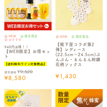
NEW
限定商品
NEW
限定商品
おすすめ
【靴下屋コラボ第2
940円お得！！
弾】レディース
【WEB限定】お得セッ
(22.5cm～24.5cm)ぶ
ト
んぶん・るんるん刺繍
【送料無料ライン対象商品】
花柄ソックス
¥
9,520
通常価格
¥
1,430
¥
8,580