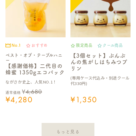
No.1
おすすめ
限定商品
クール商品
ベスト・オブ・テーブルハニ
【3個セット】ぶんぶ
ー
んの焦がしはちみつプ
【感謝価格】二代目の
リン
蜂蜜 1350gエコパック
(専用ケース代込み・別途クール
ながさか史上、人気NO.1！
代330円)
¥
4,680
通常価格
¥
4,280
¥
1,350
もっと見る