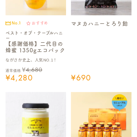
マヌカハニーとろり飴
No.1
おすすめ
ベスト・オブ・テーブルハニ
ー
【感謝価格】二代目の
蜂蜜 1350gエコパック
ながさか史上、人気NO.1！
¥
4,680
通常価格
¥
4,280
¥
690