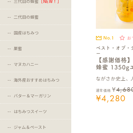
三代目の蜂蜜
［NEW！］
二代目の蜂蜜
国産はちみつ
No.1
お
ベスト・オブ・
巣蜜
ー
【感謝価格
マヌカハニー
蜂蜜 1350
ながさか史上、人
海外産おすすめはちみつ
¥
4,68
通常価格
¥
4,280
バター＆マーガリン
はちみつスイーツ
ジャム＆ペースト