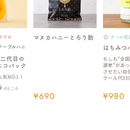
マヌカハニーとろり飴
すすめ
クール商
テーブルハニ
はちみつ
もしも“全
】二代目の
選挙”があ
gエコパック
させたい自
気NO.1！
クール代33
0
のところ
¥
690
¥
980