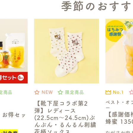
季節のおすす
No.1
定商品
NEW
限定商品
ベスト・オ
【靴下屋コラボ第2
ー
弾】レディース
【感謝価
】お得セッ
(22.5cm～24.5cm)ぶ
蜂蜜 13
んぶん・るんるん刺繍
花柄ソックス
ながさか史上
ン対象商