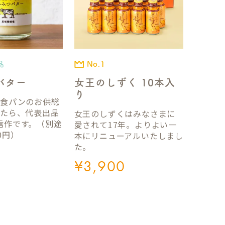
品
No.1
バター
女王のしずく 10本入
り
国食パンのお供総
ったら、代表出品
女王のしずくはみなさまに
信作です。（別途
愛されて17年。よりよい一
0円）
本にリニューアルいたしまし
た。
¥
3,900