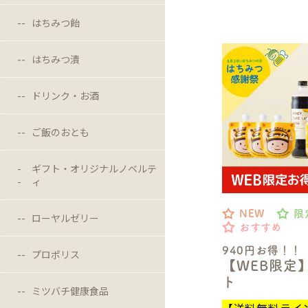
はちみつ飴
はちみつ漬
ドリンク・お酒
ご飯のおとも
ギフト・オリジナルノベルテ
ィ
NEW
限
ローヤルゼリー
おすすめ
940円お得！！
プロポリス
【WEB限定
ト
ミツバチ健康食品
【送料無料ライ