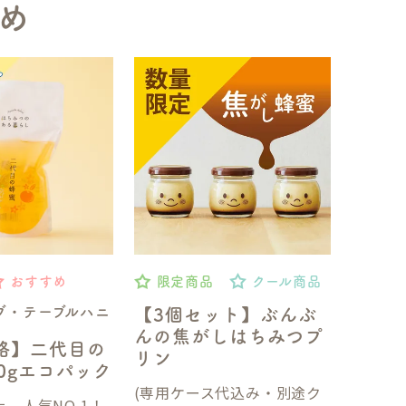
め
おすすめ
限定商品
クール商品
ブ・テーブルハニ
【3個セット】ぶんぶ
んの焦がしはちみつプ
格】二代目の
リン
50gエコパック
(専用ケース代込み・別途ク
、人気NO.1！