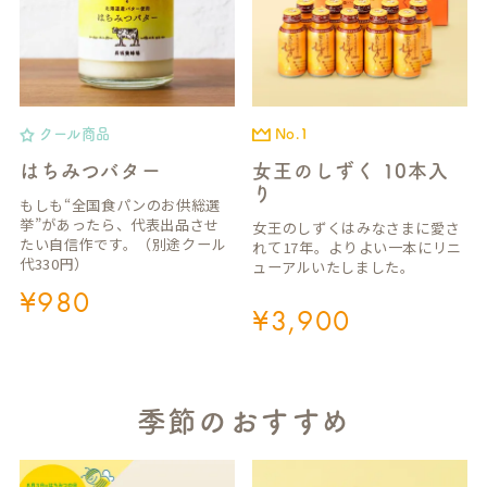
クール商品
No.1
はちみつバター
女王のしずく 10本入
り
もしも“全国食パンのお供総選
挙”があったら、代表出品させ
女王のしずくはみなさまに愛さ
たい自信作です。（別途クール
れて17年。よりよい一本にリニ
代330円）
ューアルいたしました。
¥
980
¥
3,900
季節のおすすめ