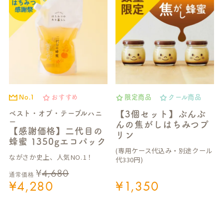
No.1
おすすめ
限定商品
クール商品
ベスト・オブ・テーブルハニ
【3個セット】ぶんぶ
ー
んの焦がしはちみつプ
【感謝価格】二代目の
リン
蜂蜜 1350gエコパック
(専用ケース代込み・別途クール
ながさか史上、人気NO.1！
代330円)
¥
4,680
通常価格
¥
4,280
¥
1,350