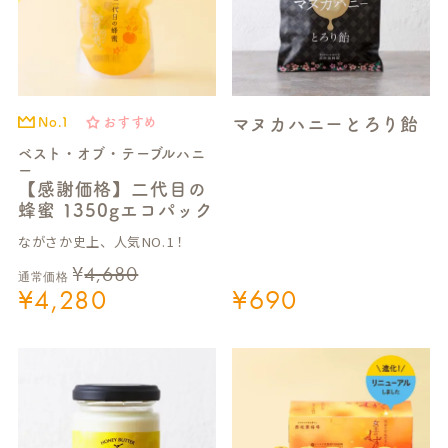
マヌカハニーとろり飴
No.1
おすすめ
ベスト・オブ・テーブルハニ
ー
【感謝価格】二代目の
蜂蜜 1350gエコパック
ながさか史上、人気NO.1！
¥
4,680
通常価格
¥
4,280
¥
690