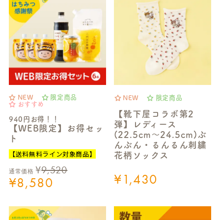
NEW
限定商品
NEW
限定商品
おすすめ
【靴下屋コラボ第2
940円お得！！
弾】レディース
【WEB限定】お得セッ
(22.5cm～24.5cm)ぶ
ト
んぶん・るんるん刺繍
【送料無料ライン対象商品】
花柄ソックス
¥
9,520
通常価格
¥
1,430
¥
8,580