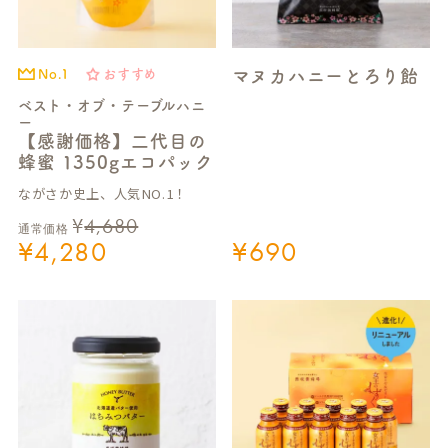
マヌカハニーとろり飴
No.1
おすすめ
ベスト・オブ・テーブルハニ
ー
【感謝価格】二代目の
蜂蜜 1350gエコパック
ながさか史上、人気NO.1！
¥
4,680
通常価格
¥
4,280
¥
690