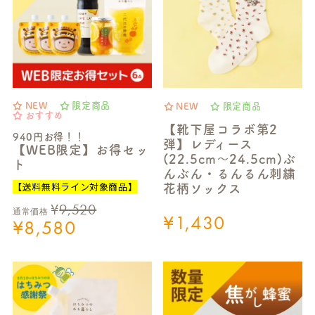
NEW
限定商品
NEW
限定商品
おすすめ
【靴下屋コラボ第2
940円お得！！
弾】レディース
【WEB限定】お得セッ
(22.5cm～24.5cm)ぶ
ト
んぶん・るんるん刺繍
【送料無料ライン対象商品】
花柄ソックス
¥
9,520
通常価格
¥
1,430
¥
8,580