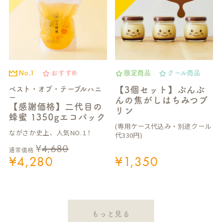
No.1
おすすめ
限定商品
クール商品
ベスト・オブ・テーブルハニ
【3個セット】ぶんぶ
ー
んの焦がしはちみつプ
【感謝価格】二代目の
リン
蜂蜜 1350gエコパック
(専用ケース代込み・別途クール
ながさか史上、人気NO.1！
代330円)
¥
4,680
通常価格
¥
4,280
¥
1,350
もっと見る